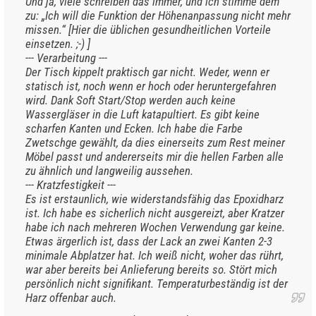
Und ja, viele schreiben das immer, und ich stimme dem
zu: „Ich will die Funktion der Höhenanpassung nicht mehr
missen.“ [Hier die üblichen gesundheitlichen Vorteile
einsetzen. ;-) ]
--- Verarbeitung ---
Der Tisch kippelt praktisch gar nicht. Weder, wenn er
statisch ist, noch wenn er hoch oder heruntergefahren
wird. Dank Soft Start/Stop werden auch keine
Wassergläser in die Luft katapultiert. Es gibt keine
scharfen Kanten und Ecken. Ich habe die Farbe
Zwetschge gewählt, da dies einerseits zum Rest meiner
Möbel passt und andererseits mir die hellen Farben alle
zu ähnlich und langweilig aussehen.
--- Kratzfestigkeit ---
Es ist erstaunlich, wie widerstandsfähig das Epoxidharz
ist. Ich habe es sicherlich nicht ausgereizt, aber Kratzer
habe ich nach mehreren Wochen Verwendung gar keine.
Etwas ärgerlich ist, dass der Lack an zwei Kanten 2-3
minimale Abplatzer hat. Ich weiß nicht, woher das rührt,
war aber bereits bei Anlieferung bereits so. Stört mich
persönlich nicht signifikant. Temperaturbeständig ist der
Harz offenbar auch.