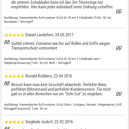
die unteren Schubladen kann ich das Set Trennstege nur
empfehlen. Hier kann jeder individuell seine Ordnung schaffen.
Ausführung:
Hammerbacher Rollcontainer Solid AC 30 mit 4 Schubladen (Tiefe: 58 cm)
Nussbaum / Chromgriff
Daniel Landsherr
, 24.05.2017
Qulität stimmt, Container war bis auf Rollen und Griffe wegen
Transportschutz vormontiert
Ausführung:
Hammerbacher Rollcontainer Solid AC 20 mit 2 Schubladen und 1
Hängeregisterauszug (Tiefe: 58 cm) Weiß / Relinggriff
Ronald Robbers
, 23.04.2016
Besser kann man kein Geschäft abwickeln. Perfekte Ware,
perfekter Blitzversand und perfekter Kundenservice. Für mich
gab es in allen Bereichen nur ein "Sehr Gut" zu vergeben.
Ausführung:
Hammerbacher Rollcontainer Solid, Dekor: Lichtgrau, Variante: Hängeregister, Griff:
Relinggriff Kunststoff, Tiefe: 58 cm
Sieglinde Jodorf
, 22.02.2016