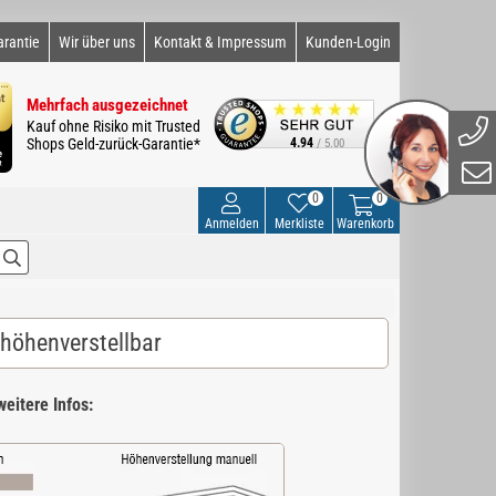
arantie
Wir über uns
Kontakt & Impressum
Kunden-Login
Mehrfach ausgezeichnet
Kauf ohne Risiko mit Trusted
Shops Geld-zurück-Garantie*
4.94
/ 5.00
0
0
Anmelden
Merkliste
Warenkorb
 höhenverstellbar
eitere Infos: