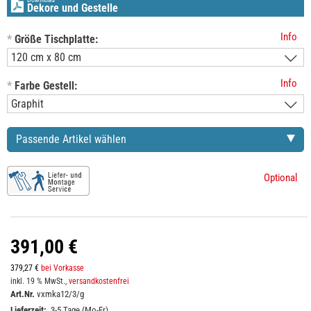
Dekore und Gestelle
Info
*
Größe Tischplatte:
Info
*
Farbe Gestell:
Passende Artikel wählen
Optional
391,00 €
379,27 €
bei Vorkasse
inkl. 19 % MwSt.,
versandkostenfrei
Art.Nr.
vxmka12/3/g
Lieferzeit:
3-5 Tage (Mo-Fr)