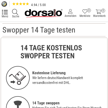
4.94 / 5.00
0
0
Anmelden
Merkliste
Warenkorb
Menü
Suche
Swopper 14 Tage testen
14 TAGE KOSTENLOS
SWOPPER TESTEN
Kostenlose Lieferung
Wir liefern deutschlandweit komplett
versandkostenfrei mit DHL.
14 Tage swoppen