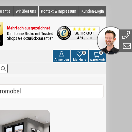
arantie
Wir über uns
Kontakt & Impressum
Kunden-Login
Mehrfach ausgezeichnet
Kauf ohne Risiko mit Trusted
Shops Geld-zurück-Garantie*
4.94
/ 5.00
0
0
Anmelden
Merkliste
Warenkorb
üromöbel
0,00 (0 Bewertungen)