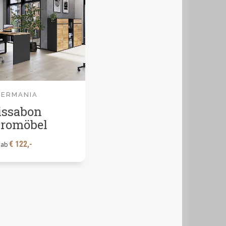
GERMANIA
issabon
romöbel
€ 122,-
ab