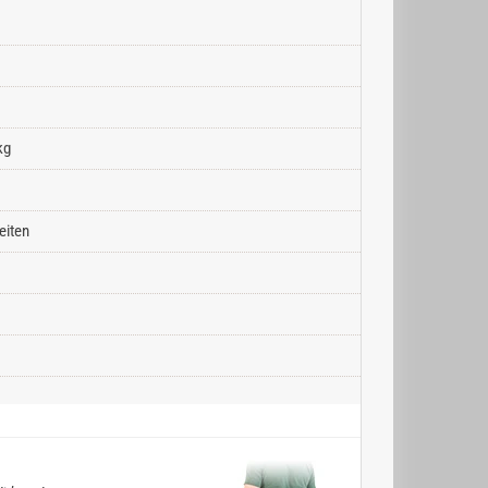
kg
eiten