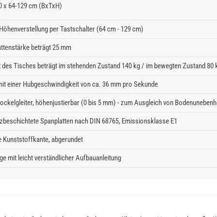
0 x 64-129 cm (BxTxH)
 Höhenverstellung per Tastschalter (64 cm - 129 cm)
attenstärke beträgt 25 mm
t des Tisches beträgt im stehenden Zustand 140 kg / im bewegten Zustand 80 
it einer Hubgeschwindigkeit von ca. 36 mm pro Sekunde
ckelgleiter, höhenjustierbar (0 bis 5 mm) - zum Ausgleich von Bodenunebenh
beschichtete Spanplatten nach DIN 68765, Emissionsklasse E1
 Kunststoffkante, abgerundet
e mit leicht verständlicher Aufbauanleitung