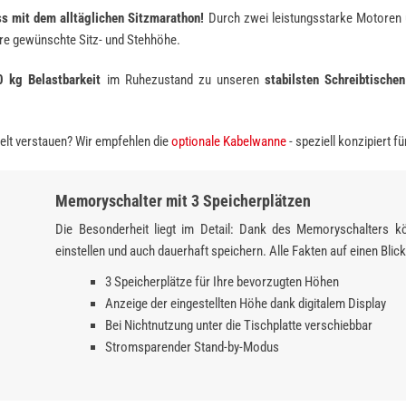
s mit dem alltäglichen Sitzmarathon!
Durch zwei leistungsstarke Motoren u
hre gewünschte Sitz- und Stehhöhe.
 kg Belastbarkeit
im Ruhezustand zu unseren
stabilsten Schreibtischen
elt verstauen? Wir empfehlen die
optionale Kabelwanne
- speziell konzipiert f
Memoryschalter mit 3 Speicherplätzen
Die Besonderheit liegt im Detail: Dank des Memoryschalters 
einstellen und auch dauerhaft speichern. Alle Fakten auf einen Blick
3 Speicherplätze für Ihre bevorzugten Höhen
Anzeige der eingestellten Höhe dank digitalem Display
Bei Nichtnutzung unter die Tischplatte verschiebbar
Stromsparender Stand-by-Modus