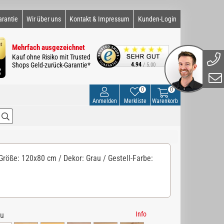
arantie
Wir über uns
Kontakt & Impressum
Kunden-Login
Mehrfach ausgezeichnet
Kauf ohne Risiko mit Trusted
Shops Geld-zurück-Garantie*
4.94
/ 5.00
0
0
Anmelden
Merkliste
Warenkorb
Größe: 120x80 cm / Dekor: Grau / Gestell-Farbe:
Info
au