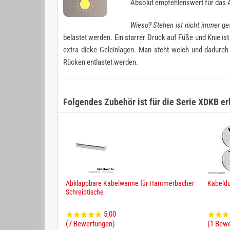
Absolut empfehlenswert für das 
Wieso? Stehen ist nicht immer ge
belastet werden. Ein starrer Druck auf Füße und Knie is
extra dicke Geleinlagen. Man steht weich und dadurc
Rücken entlastet werden.
Folgendes Zubehör ist für die Serie XDKB erh
Abklappbare Kabelwanne für Hammerbacher
Kabeldu
Schreibtische
5,00
(7 Bewertungen)
(1 Bew