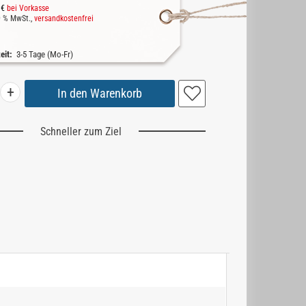
 €
bei Vorkasse
19 % MwSt.,
versandkostenfrei
zeit:
3-5 Tage (Mo-Fr)
+
Schneller zum Ziel