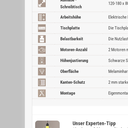
120-180 x 8
Schreibtisch
Arbeitshöhe
Elektrische
Tischplatte
Die Tischpl
Belastbarkeit
Die Nutzlas
Motoren-Anzahl
2 Motoren m
Höhenjustierung
Schwarze So
Oberfläche
Melaminharz
Kanten-Schutz
2 mm starke
Montage
Eigenmontag
Unser Experten-Tipp