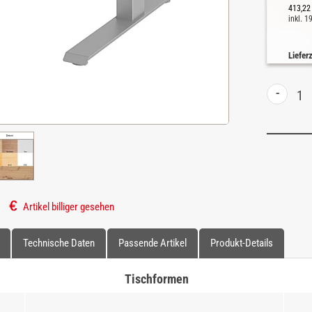
413,22
inkl. 
Liefer
-
Artikel billiger gesehen
Technische Daten
Passende Artikel
Produkt-Details
Tischformen