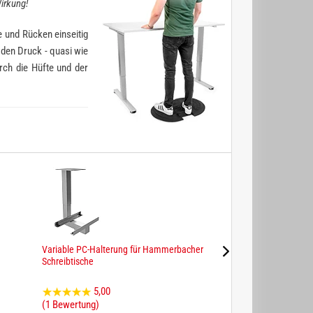
Wirkung!
 und Rücken einseitig
 den Druck - quasi wie
ch die Hüfte und der
Variable PC-Halterung für Hammerbacher
Hammerbacher Orga
Schreibtische
5,00
0,00
(1 Bewertung)
(0 Bewertungen)