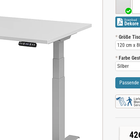
Download
Dekore 
*
Größe Tisc
*
Farbe Gest
Passende 
42