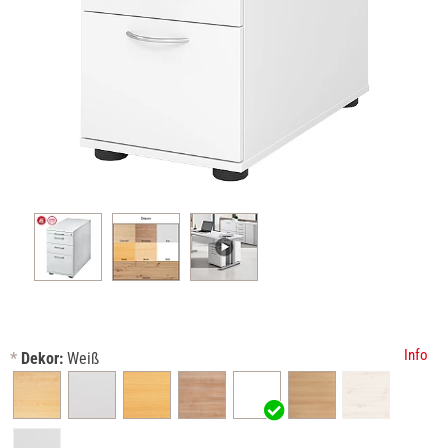
Info
*
Dekor:
Weiß