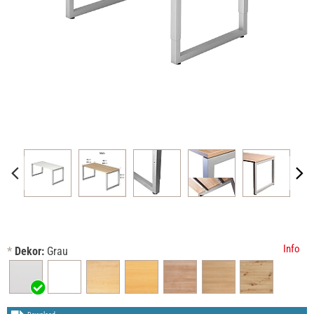
Info
*
Dekor:
Grau