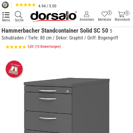
4.94 / 5.00
0
0
Anmelden
Merkliste
Warenkorb
Menü
Suche
Hammerbacher Standcontainer Solid SC 50
5
Schubladen / Tiefe: 80 cm / Dekor: Graphit / Griff: Bogengriff
5,00
(10 Bewertungen)