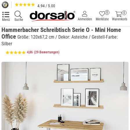
4.94 / 5.00
0
0
Anmelden
Merkliste
Warenkorb
Menü
Suche
Hammerbacher Schreibtisch Serie O - Mini Home
Office
Größe: 120x67,2 cm / Dekor: Asteiche / Gestell-Farbe:
Silber
4,86
(29 Bewertungen)