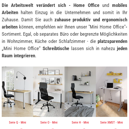
Die Arbeitswelt verändert sich - Home Office
und
mobiles
Arbeiten
halten Einzug in die Unternehmen und somit in Ihr
Zuhause. Damit Sie auch
zuhause produktiv und ergonomisch
arbeiten
können, empfehlen wir Ihnen unser "Mini Home Office"
-
Sortiment. Egal, ob separates Büro oder begrenzte Möglichkeiten
in Wohnzimmer, Küche oder Schlafzimmer - die
platzsparenden
„Mini Home Office“
Schreibtische
lassen sich in nahezu
jeden
Raum integrieren
.
Serie Q - Mini
Serie O - Mini
Serie H - Mini
Serie XMST - Mini