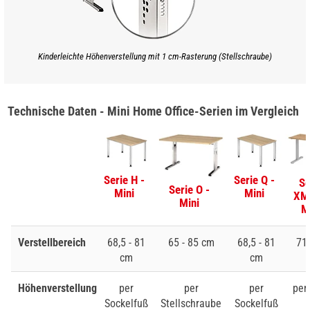
Kinderleichte Höhenverstellung mit 1 cm-Rasterung (Stellschraube)
Technische Daten - Mini Home Office-Serien im Vergleich
Serie H -
Serie Q -
Se
Serie O -
Mini
Mini
XM
Mini
M
Verstellbereich
68,5 - 81
65 - 85 cm
68,5 - 81
71 
cm
cm
Höhenverstellung
per
per
per
per
Sockelfuß
Stellschraube
Sockelfuß