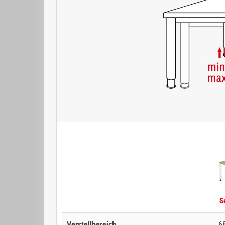
Se
Verstellbereich
68