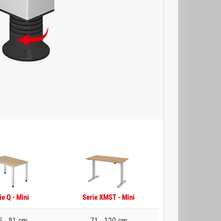
ie Q - Mini
Serie XMST - Mini
5 - 81 cm
71 - 120 cm