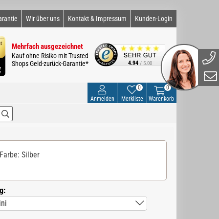
arantie
Wir über uns
Kontakt & Impressum
Kunden-Login
Mehrfach ausgezeichnet
Kauf ohne Risiko mit Trusted
Shops Geld-zurück-Garantie*
4.94
/ 5.00
0
0
Anmelden
Merkliste
Warenkorb
Farbe: Silber
g: