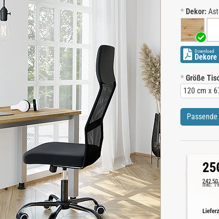
*
Dekor:
Ast
Download
Dekore 
*
Größe Tisc
Passende 
25
242,50
inkl. 
Liefer