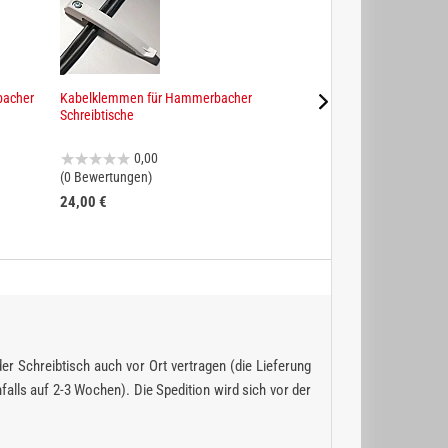
bacher
Kabelklemmen für Hammerbacher
Hammerbacher Rollc
Schreibtische
4,91
0,00
(22 Bewertungen)
(0 Bewertungen)
24,00 €
301,00 €
der Schreibtisch auch vor Ort vertragen (die Lieferung
alls auf 2-3 Wochen). Die Spedition wird sich vor der