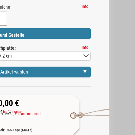
Info
eiche
und Gestelle
Info
hplatte:
Artikel wählen
0,00 €
 €
bei Vorkasse
19 % MwSt.,
versandkostenfrei
zeit:
3-5 Tage (Mo-Fr)