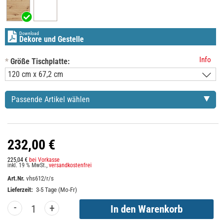
Download
Dekore und Gestelle
Info
*
Größe Tischplatte:
Passende Artikel wählen
232,00 €
225,04 €
bei Vorkasse
inkl. 19 % MwSt.,
versandkostenfrei
Art.Nr.
vhs612/r/s
Lieferzeit:
3-5 Tage (Mo-Fr)
-
+