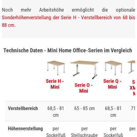
Noch mehr Arbeitshöhe ermöglicht die optionale
Sonderhöhenverstellung der Serie H - Verstellbereich von 68 bis
88 cm.
Technische Daten - Mini Home Office-Serien im Vergleich
Serie H -
Serie Q -
Se
Serie O -
Mini
Mini
XM
Mini
M
Verstellbereich
68,5 - 81
65 - 85 cm
68,5 - 81
71 
cm
cm
Höhenverstellung
per
per
per
per
Sockelfuß
Stellschraube
Sockelfuß