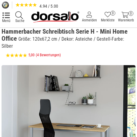
4.94 / 5.00
0
0
Anmelden
Merkliste
Warenkorb
Menü
Suche
Hammerbacher Schreibtisch Serie H - Mini Home
Office
Größe: 120x67,2 cm / Dekor: Asteiche / Gestell-Farbe:
Silber
5,00
(4 Bewertungen)