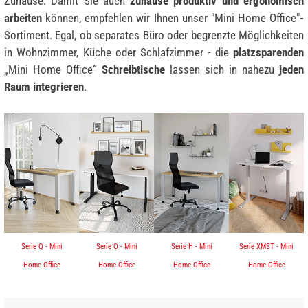
Zuhause. Damit Sie auch
zuhause produktiv und ergonomisch
arbeiten
können, empfehlen wir Ihnen unser "Mini Home Office"
-
Sortiment. Egal, ob separates Büro oder begrenzte Möglichkeiten
in Wohnzimmer, Küche oder Schlafzimmer - die
platzsparenden
„Mini Home Office“
Schreibtische
lassen sich in nahezu
jeden
Raum integrieren
.
Serie Q - Mini
Serie O - Mini
Serie H - Mini
Serie XMST - Mini
Home Office
Home Office
Home Office
Home Office