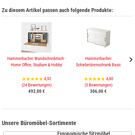
Zu diesem Artikel passen auch folgende Produkte:
Hammerbacher Wandschreibtisch -
Hammerbacher
Ha
Home Office, Studium & Hobby
Schiebetürenschrank Basic
4,92
4,80
(24 Bewertungen)
(5 Bewertungen)
492,00 €
306,00 €
Unsere Büromöbel-Sortimente
Ergonomische Sitzmöbel