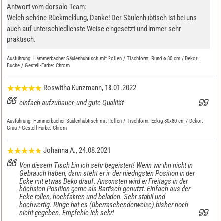
Antwort vom dorsalo Team:
Welch schöne Rückmeldung, Danke! Der Säulenhubtisch ist bei uns
auch auf unterschiedlichste Weise eingesetzt und immer sehr
praktisch.
Ausführung:
Hammerbacher Säulenhubtisch mit Rollen / Tischform: Rund ø 80 cm / Dekor:
Buche / Gestell-Farbe: Chrom
Roswitha Kunzmann
, 18.01.2022
einfach aufzubauen und gute Qualität
Ausführung:
Hammerbacher Säulenhubtisch mit Rollen / Tischform: Eckig 80x80 cm / Dekor:
Grau / Gestell-Farbe: Chrom
Johanna A.
, 24.08.2021
Von diesem Tisch bin ich sehr begeistert! Wenn wir ihn nicht in
Gebrauch haben, dann steht er in der niedrigsten Position in der
Ecke mit etwas Deko drauf. Ansonsten wird er Freitags in der
höchsten Position gerne als Bartisch genutzt. Einfach aus der
Ecke rollen, hochfahren und beladen. Sehr stabil und
hochwertig. Ringe hat es (überraschenderweise) bisher noch
nicht gegeben. Empfehle ich sehr!