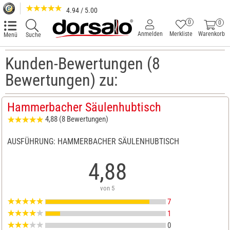
4.94 / 5.00
0
0
Anmelden
Merkliste
Warenkorb
Menü
Suche
Kunden-Bewertungen (8
Bewertungen) zu:
Hammerbacher Säulenhubtisch
4,88 (8 Bewertungen)
AUSFÜHRUNG: HAMMERBACHER SÄULENHUBTISCH
4,88
von 5
7
1
0