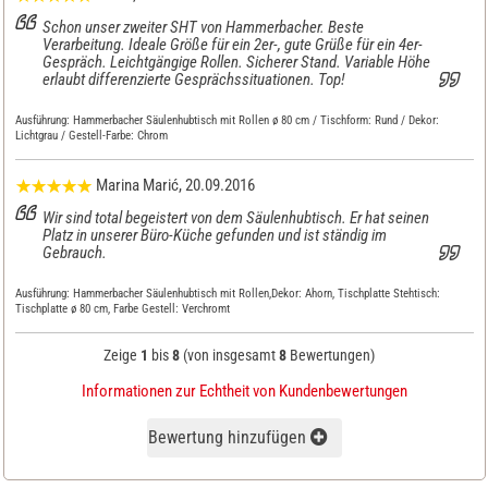
Schon unser zweiter SHT von Hammerbacher. Beste
Verarbeitung. Ideale Größe für ein 2er-, gute Grüße für ein 4er-
Gespräch. Leichtgängige Rollen. Sicherer Stand. Variable Höhe
erlaubt differenzierte Gesprächssituationen. Top!
Ausführung:
Hammerbacher Säulenhubtisch mit Rollen ø 80 cm / Tischform: Rund / Dekor:
Lichtgrau / Gestell-Farbe: Chrom
Marina Marić
, 20.09.2016
Wir sind total begeistert von dem Säulenhubtisch. Er hat seinen
Platz in unserer Büro-Küche gefunden und ist ständig im
Gebrauch.
Ausführung:
Hammerbacher Säulenhubtisch mit Rollen,Dekor: Ahorn, Tischplatte Stehtisch:
Tischplatte ø 80 cm, Farbe Gestell: Verchromt
Zeige
1
bis
8
(von insgesamt
8
Bewertungen)
Informationen zur Echtheit von Kundenbewertungen
Bewertung hinzufügen