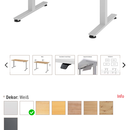
Info
*
Dekor:
Weiß