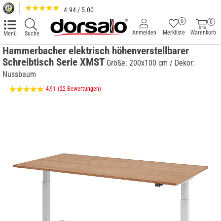
4.94 / 5.00
0
0
Anmelden
Merkliste
Warenkorb
Menü
Suche
Hammerbacher elektrisch höhenverstellbarer
Schreibtisch Serie XMST
Größe: 200x100 cm / Dekor:
Nussbaum
4,91
(22 Bewertungen)