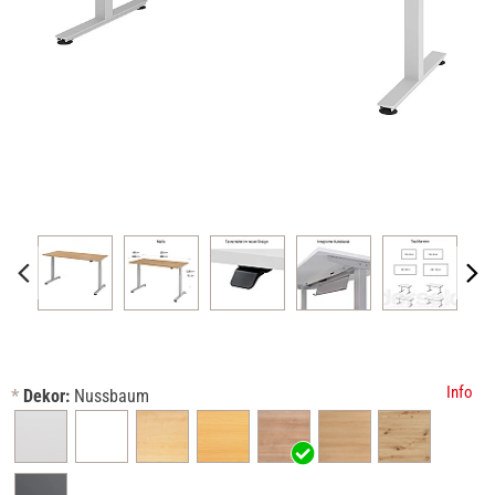
Info
*
Dekor:
Nussbaum