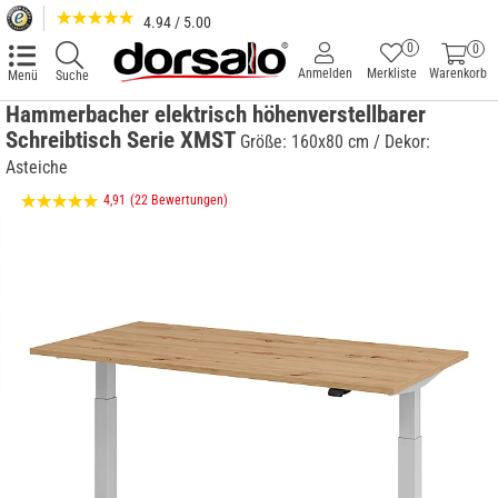
4.94 / 5.00
0
0
Anmelden
Merkliste
Warenkorb
Menü
Suche
Hammerbacher elektrisch höhenverstellbarer
Schreibtisch Serie XMST
Größe: 160x80 cm / Dekor:
Asteiche
4,91
(22 Bewertungen)