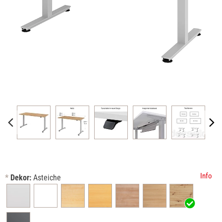
Info
*
Dekor:
Asteiche