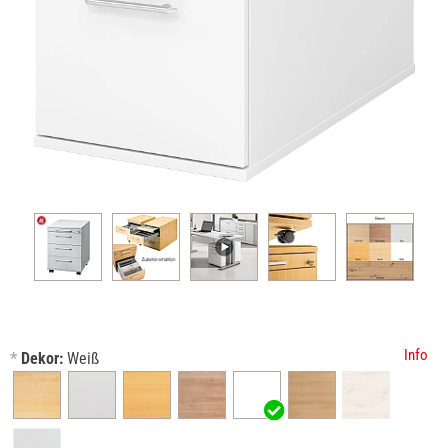
Info
*
Dekor:
Weiß