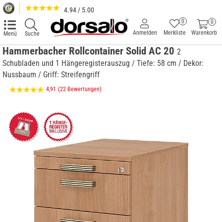
4.94 / 5.00
0
0
Anmelden
Merkliste
Warenkorb
Menü
Suche
Hammerbacher Rollcontainer Solid AC 20
2
Schubladen und 1 Hängeregisterauszug / Tiefe: 58 cm / Dekor:
Nussbaum / Griff: Streifengriff
4,91
(22 Bewertungen)