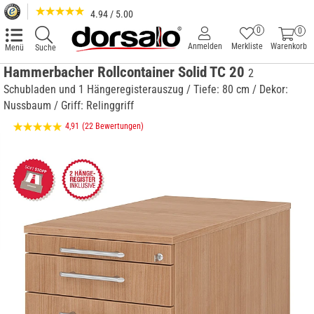
4.94 / 5.00
0
0
Anmelden
Merkliste
Warenkorb
Menü
Suche
Hammerbacher Rollcontainer Solid TC 20
2
Schubladen und 1 Hängeregisterauszug / Tiefe: 80 cm / Dekor:
Nussbaum / Griff: Relinggriff
4,91
(22 Bewertungen)