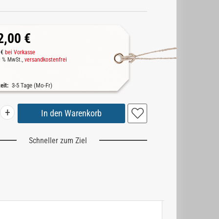
2,00 €
 €
bei Vorkasse
19 % MwSt.,
versandkostenfrei
zeit:
3-5 Tage (Mo-Fr)
+
Schneller zum Ziel