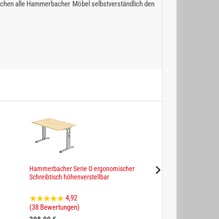
chen alle Hammerbacher Möbel selbstverständlich den
Hammerbacher Serie O ergonomischer
Hammerbacher Serie
Schreibtisch höhenverstellbar
Schreibtisch
4,92
4,83
(38 Bewertungen)
(6 Bewertungen)