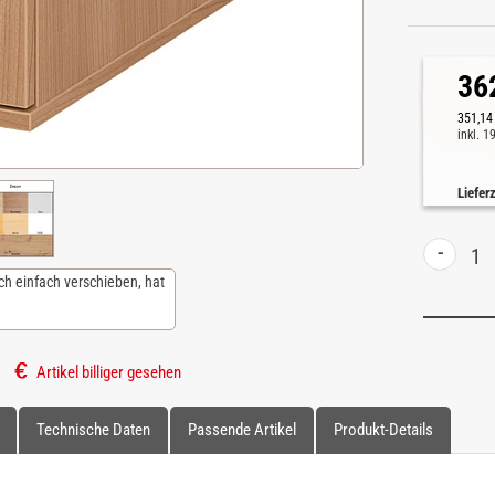
36
351,14
inkl. 
Liefer
-
ch einfach verschieben, hat
Artikel billiger gesehen
Technische Daten
Passende Artikel
Produkt-Details