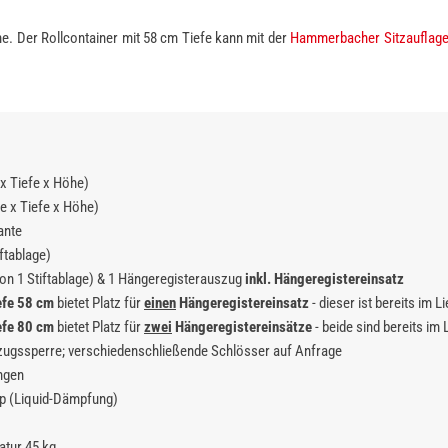
he. Der Rollcontainer mit 58 cm Tiefe kann mit der
Hammerbacher Sitzauflag
 x Tiefe x Höhe)
te x Tiefe x Höhe)
ante
ftablage)
on 1 Stiftablage) & 1 Hängeregisterauszug
inkl. Hängeregistereinsatz
efe 58 cm
bietet Platz für
einen
Hängeregistereinsatz
- dieser ist bereits im 
efe 80 cm
bietet Platz für
zwei
Hängeregistereinsätze
- beide sind bereits im
szugssperre; verschiedenschließende Schlösser auf Anfrage
ngen
p (Liquid-Dämpfung)
atur 45 kg