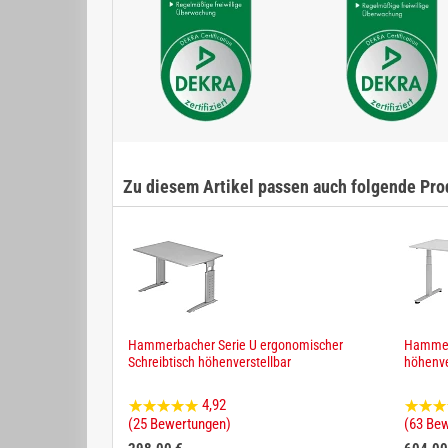
Zu diesem Artikel passen auch folgende Pro
Hammerbacher Serie U ergonomischer
Hammerb
Schreibtisch höhenverstellbar
höhenve
4,92
(25 Bewertungen)
(63 Be