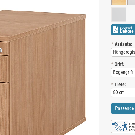
Download
Dekore 
*
Variante:
*
Griff:
*
Tiefe:
Passende 