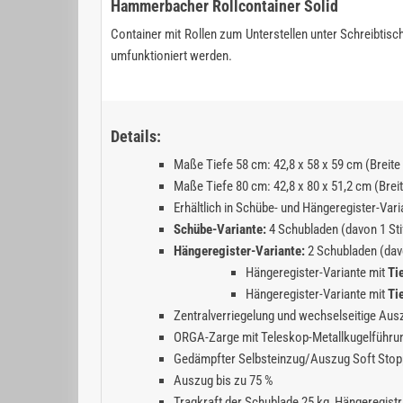
Hammerbacher Rollcontainer Solid
Container mit Rollen zum Unterstellen unter Schreibtisc
umfunktioniert werden.
Details:
Maße Tiefe 58 cm: 42,8 x 58 x 59 cm (Breite
Maße Tiefe 80 cm: 42,8 x 80 x 51,2 cm (Brei
Erhältlich in Schübe- und Hängeregister-Vari
Schübe-Variante:
4 Schubladen (davon 1 Sti
Hängeregister-Variante:
2 Schubladen (dav
Hängeregister-Variante mit
Ti
Hängeregister-Variante mit
Ti
Zentralverriegelung und wechselseitige Au
ORGA-Zarge mit Teleskop-Metallkugelführu
Gedämpfter Selbsteinzug/Auszug Soft Stop
Auszug bis zu 75 %
Tragkraft der Schublade 25 kg, Hängeregistr