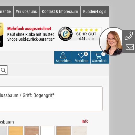
arantie
Wir über uns
Kontakt & Impressum
Kunden-Login
Mehrfach ausgezeichnet
Kauf ohne Risiko mit Trusted
Shops Geld-zurück-Garantie*
4.94
/ 5.00
0
0
Anmelden
Merkliste
Warenkorb
ussbaum / Griff: Bogengriff
Info
ssbaum