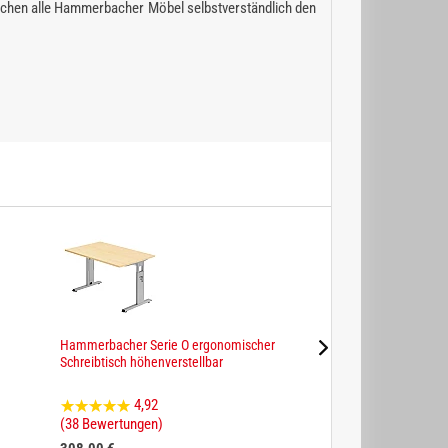
chen alle Hammerbacher Möbel selbstverständlich den
Hammerbacher Serie O ergonomischer
Hammerbacher Serie
Schreibtisch höhenverstellbar
Schreibtisch
4,92
4,83
(38 Bewertungen)
(6 Bewertungen)