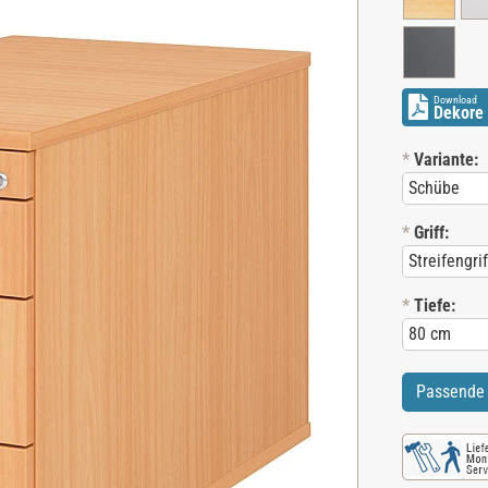
Download
Dekore 
*
Variante:
*
Griff:
*
Tiefe:
Passende 