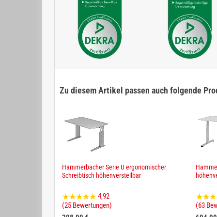
Zu diesem Artikel passen auch folgende Pro
Hammerbacher Serie U ergonomischer
Hammerb
Schreibtisch höhenverstellbar
höhenve
4,92
(25 Bewertungen)
(63 Be