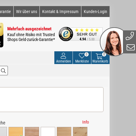
arantie
Wir über uns
Kontakt & Impressum
Kunden-Login
Mehrfach ausgezeichnet
Kauf ohne Risiko mit Trusted
Shops Geld-zurück-Garantie*
4.94
/ 5.00
0
0
Anmelden
Merkliste
Warenkorb
Info
che