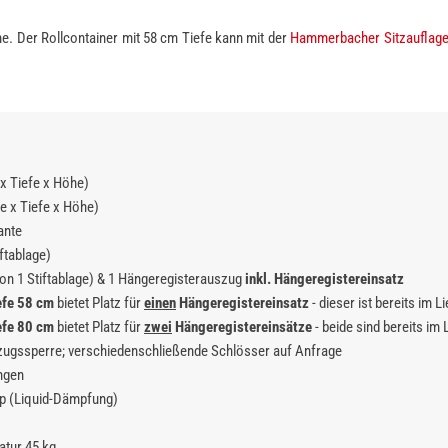
he. Der Rollcontainer mit 58 cm Tiefe kann mit der
Hammerbacher Sitzauflag
 x Tiefe x Höhe)
te x Tiefe x Höhe)
ante
ftablage)
on 1 Stiftablage) & 1 Hängeregisterauszug
inkl. Hängeregistereinsatz
efe 58 cm
bietet Platz für
einen
Hängeregistereinsatz
- dieser ist bereits im 
efe 80 cm
bietet Platz für
zwei
Hängeregistereinsätze
- beide sind bereits im
szugssperre; verschiedenschließende Schlösser auf Anfrage
ngen
p (Liquid-Dämpfung)
atur 45 kg