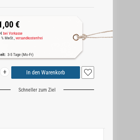
1,00 €
 €
bei Vorkasse
19 % MwSt.,
versandkostenfrei
zeit:
3-5 Tage (Mo-Fr)
+
Schneller zum Ziel