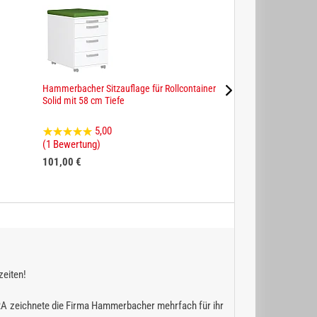
Hammerbacher Sitzauflage für Rollcontainer
Verschiedenschließe
Solid mit 58 cm Tiefe
Schränke und Conta
5,00
0,00
(1 Bewertung)
(0 Bewertungen)
101,00 €
24,00 €
zeiten!
RA zeichnete die Firma Hammerbacher mehrfach für ihr