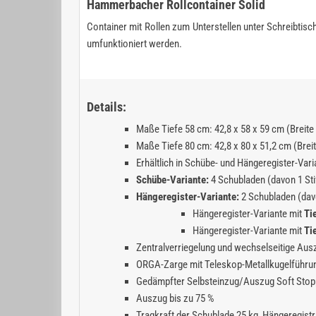
Hammerbacher Rollcontainer Solid
Container mit Rollen zum Unterstellen unter Schreibtisc
umfunktioniert werden.
Details:
Maße Tiefe 58 cm: 42,8 x 58 x 59 cm (Breite
Maße Tiefe 80 cm: 42,8 x 80 x 51,2 cm (Brei
Erhältlich in Schübe- und Hängeregister-Vari
Schübe-Variante:
4 Schubladen (davon 1 Sti
Hängeregister-Variante:
2 Schubladen (dav
Hängeregister-Variante mit
Ti
Hängeregister-Variante mit
Ti
Zentralverriegelung und wechselseitige Au
ORGA-Zarge mit Teleskop-Metallkugelführu
Gedämpfter Selbsteinzug/Auszug Soft Stop
Auszug bis zu 75 %
Tragkraft der Schublade 25 kg, Hängeregistr