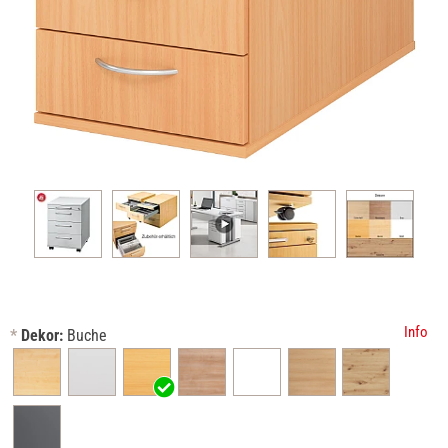
Info
*
Dekor:
Buche