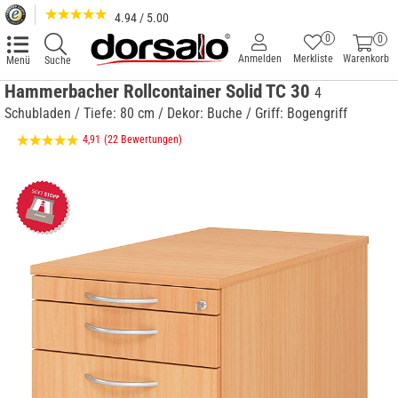
4.94 / 5.00
0
0
Anmelden
Merkliste
Warenkorb
Menü
Suche
Hammerbacher Rollcontainer Solid TC 30
4
Schubladen / Tiefe: 80 cm / Dekor: Buche / Griff: Bogengriff
4,91
(22 Bewertungen)