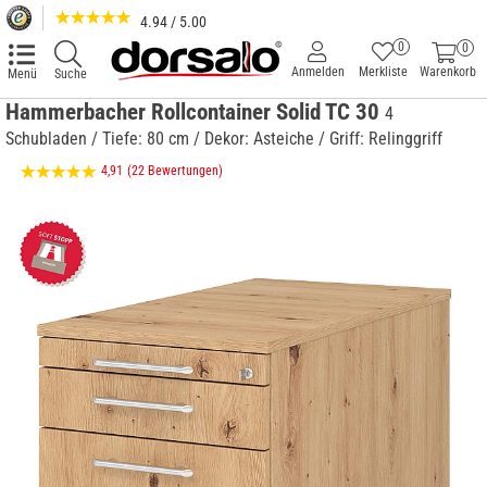
4.94 / 5.00
0
0
Anmelden
Merkliste
Warenkorb
Menü
Suche
Hammerbacher Rollcontainer Solid TC 30
4
Schubladen / Tiefe: 80 cm / Dekor: Asteiche / Griff: Relinggriff
4,91
(22 Bewertungen)