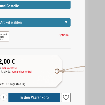
und Gestelle
Artikel wählen
Optional
2,00 €
 €
bei Vorkasse
19 % MwSt.,
versandkostenfrei
zeit:
3-5 Tage (Mo-Fr)
+