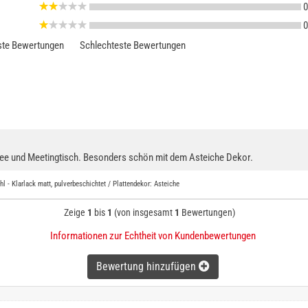
0
0
te Bewertungen
Schlechteste Bewertungen
affee und Meetingtisch. Besonders schön mit dem Asteiche Dekor.
l - Klarlack matt, pulverbeschichtet / Plattendekor: Asteiche
Zeige
1
bis
1
(von insgesamt
1
Bewertungen)
Informationen zur Echtheit von Kundenbewertungen
Bewertung hinzufügen