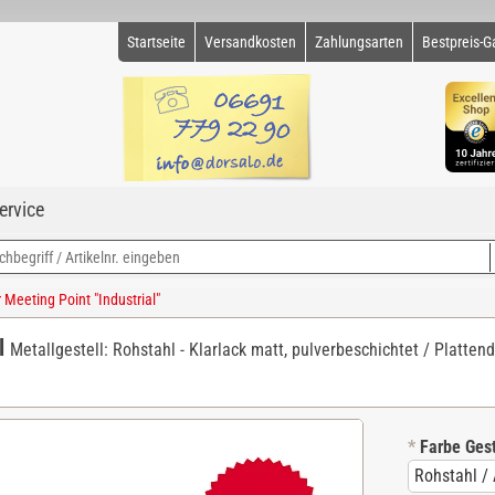
Startseite
Versandkosten
Zahlungsarten
Bestpreis-G
ervice
eeting Point "Industrial"
l
Metallgestell: Rohstahl - Klarlack matt, pulverbeschichtet / Platten
*
Farbe Gest