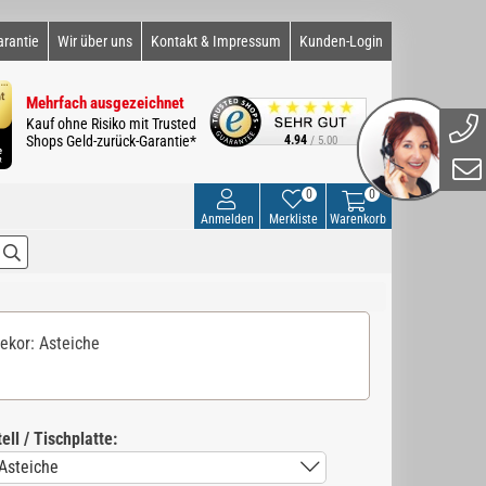
arantie
Wir über uns
Kontakt & Impressum
Kunden-Login
Mehrfach ausgezeichnet
Kauf ohne Risiko mit Trusted
Shops Geld-zurück-Garantie*
4.94
/ 5.00
0
0
Anmelden
Merkliste
Warenkorb
dekor: Asteiche
ell / Tischplatte: