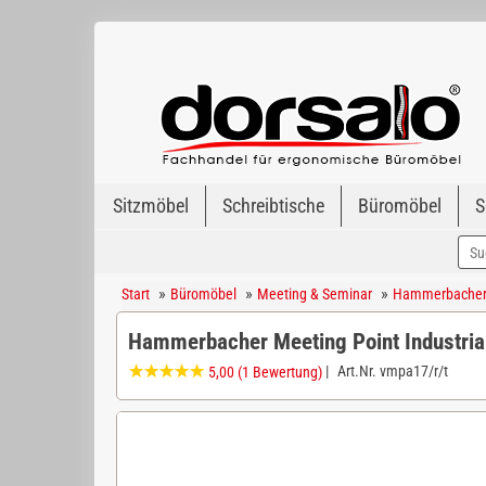
Sitzmöbel
Schreibtische
Büromöbel
S
»
»
»
Start
Büromöbel
Meeting & Seminar
Hammerbacher M
Hammerbacher Meeting Point Industria
|
Art.Nr.
vmpa17/r/t
5,00
(1 Bewertung)