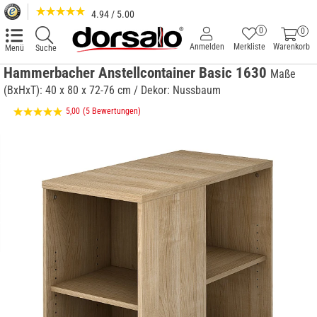
4.94 / 5.00
0
0
Anmelden
Merkliste
Warenkorb
Menü
Suche
Hammerbacher Anstellcontainer Basic 1630
Maße
(BxHxT): 40 x 80 x 72-76 cm / Dekor: Nussbaum
5,00
(5 Bewertungen)