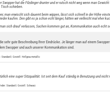
er Swopper hat die Filzdinger drunter und er rutsch nicht weg wenn man Gewich
n Tisch schieben.
teuer, man erwischt sich dauernt beim wippen, lässt sich schnell in der Höhe eins
wieder kaufen. Den gibt es ja schon echt länger, hätten wir vielleicht mal eher ku
ann man sich drauf verlassen, Sachen kommen gut an, Kommunikation auch echt se
r die sehr gute Beschreibung Ihrer Eindrücke. Je länger man auf einem Swopp
it dem Swopper und auch unserer Kommunikation sind.
 Standard | Gestell: Hellgrau-metallic
atürlich eine super Sitzqualität. Ist seit dem Kauf ständig in Benutzung und nic
Feder: Standard | Gestell: Schwarz