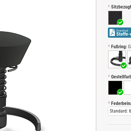
*
Sitzbezugf
Download
Stoffe-
*
Fußring:
G
*
Gestellfar
*
Federbeina