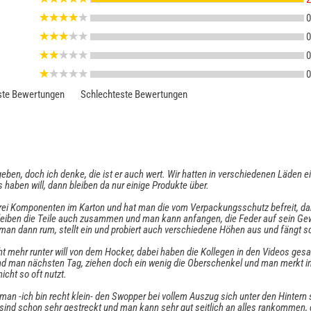
0
0
0
0
te Bewertungen
Schlechteste Bewertungen
ben, doch ich denke, die ist er auch wert. Wir hatten in verschiedenen Läden 
haben will, dann bleiben da nur einige Produkte über.
 drei Komponenten im Karton und hat man die vom Verpackungsschutz befreit, d
leiben die Teile auch zusammen und man kann anfangen, die Feder auf sein G
 man dann rum, stellt ein und probiert auch verschiedene Höhen aus und fängt
ht mehr runter will von dem Hocker, dabei haben die Kollegen in den Videos ges
d man nächsten Tag, ziehen doch ein wenig die Oberschenkel und man merkt 
cht so oft nutzt.
 man -ich bin recht klein- den Swopper bei vollem Auszug sich unter den Hinter
e sind schon sehr gestreckt und man kann sehr gut seitlich an alles rankommen