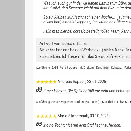
Was ich auch gut finde, wir haben Laminat im Büro, d
drauf sitzt, den Swopper leicht mit dem Fuß unter de
So ein kleines Minifazit nach einer Woche.... ja ist 
etwas hart, hier hilft wippen ;) Ich würde das Dingen 
Falls man hier bei dorsalo bestellt, tolles Team, k
Antwort vom dorsalo Team:
Sie schreiben den besten Werbetext :) vielen Dank fü
zu schätzen. Ich freue mich, das Sie so zufrieden m
Ausführung:
SALE: Aeris Swopper mit Gleitern | Kunstleder: Schwarz | Feder:
Andreas Rapsch
, 23.01.2025
Super Hocker. Die Optik gefällt mir sehr und er hat n
Ausführung:
Aeris Swopper mit Rollen (Hartboden) | Kunstleder: Schwarz | 
Mario Stobernack
, 03.10.2024
Meine Tochter ist mit dem Stuhl sehr zufrieden.