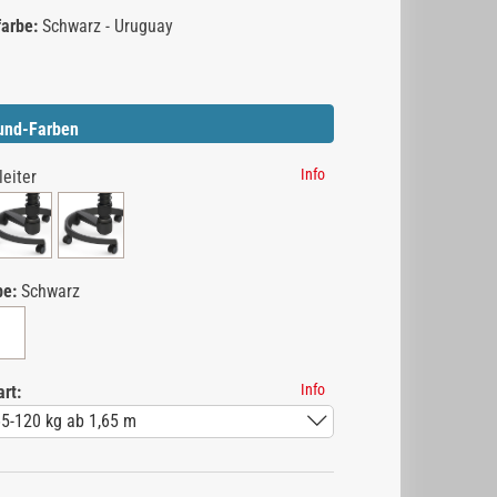
arbe:
Schwarz - Uruguay
und-Farben
Info
leiter
be:
Schwarz
Info
rt: