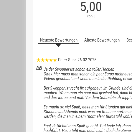
5,00
von 5
Neueste Bewertungen
Älteste Bewertungen
Bes
Peter Suhr
, 26.02.2025
Ja der Swopper ist schon ein toller Hocker.
Okay, hier muss man schon ein paar Euros mehr ausge
Videos geschaut und wenn man in der Richtung etwas 
Der Swopper ist recht fix aufgebaut, im Grunde sind
machen. Wenn man ein paar mal gewippt hat, dann b
und das war es erst mal. Vor dem Schreibtisch wippt
Es macht so viel Spaß, dass man für Stunden gar nic
Stunden und Abends noch was am Rechner surfen un
werden, die man in einem "normalen" Bürostuhl wohl ni
Egal, dafür hat man Spaß gehabt. Gut finde ich, dass
hochfährt. Hier steht man noch nicht, doch die Bein