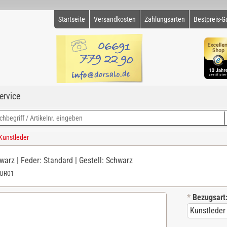
Startseite
Versandkosten
Zahlungsarten
Bestpreis-G
ervice
Kunstleder
warz | Feder: Standard | Gestell: Schwarz
-UR01
*
Bezugsart