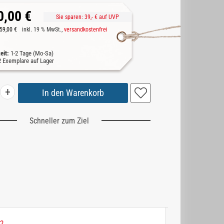
0,00 €
Sie sparen:
39,-
€ auf UVP
59,00 €
inkl. 19 % MwSt.,
versandkostenfrei
zeit:
1-2 Tage (Mo-Sa)
2
Exemplare auf Lager
+
Schneller zum Ziel
2