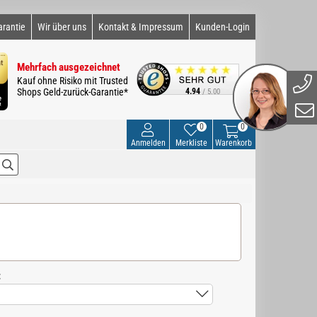
arantie
Wir über uns
Kontakt & Impressum
Kunden-Login
Mehrfach ausgezeichnet
Kauf ohne Risiko mit Trusted
Shops Geld-zurück-Garantie*
4.94
/ 5.00
0
0
Anmelden
Merkliste
Warenkorb
: