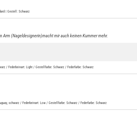
dard | Gestell: Schwarz
n Arm (Nageldesignerin)macht mir auch keinen Kummer mehr.
arz / Federbeinart: Light / Gestellfarbe: Schwarz / Federfarbe: Schwarz
uguay, schwarz / Federbeinart: Low / Gestellfarbe: Schwarz / Federfarbe: Schwarz