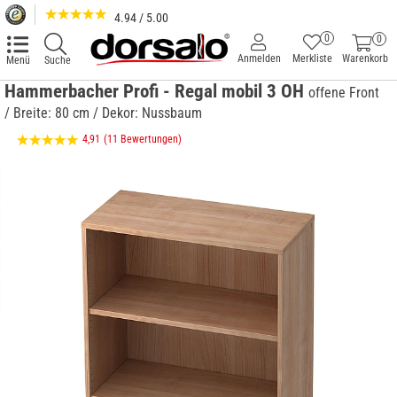
4.94 / 5.00
0
0
Anmelden
Merkliste
Warenkorb
Menü
Suche
Hammerbacher Profi - Regal mobil 3 OH
offene Front
/ Breite: 80 cm / Dekor: Nussbaum
4,91
(11 Bewertungen)