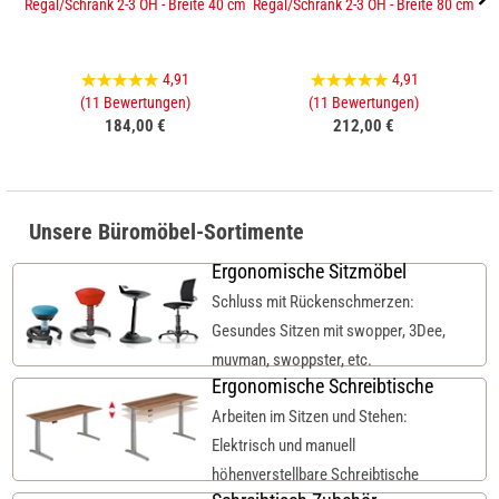
Regal/Schrank 2-3 OH - Breite 40 cm
Regal/Schrank 2-3 OH - Breite 80 cm
Sc
4,91
4,91
(11 Bewertungen)
(11 Bewertungen)
184,00 €
212,00 €
Unsere Büromöbel-Sortimente
Ergonomische Sitzmöbel
Schluss mit Rückenschmerzen:
Gesundes Sitzen mit swopper, 3Dee,
muvman, swoppster, etc.
Ergonomische Schreibtische
Arbeiten im Sitzen und Stehen:
Elektrisch und manuell
höhenverstellbare Schreibtische