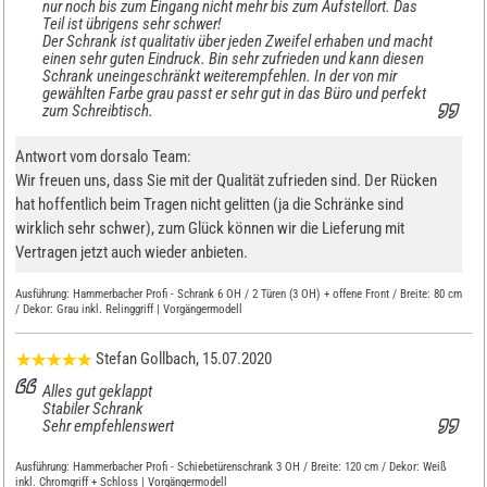
nur noch bis zum Eingang nicht mehr bis zum Aufstellort. Das
Teil ist übrigens sehr schwer!
Der Schrank ist qualitativ über jeden Zweifel erhaben und macht
einen sehr guten Eindruck. Bin sehr zufrieden und kann diesen
Schrank uneingeschränkt weiterempfehlen. In der von mir
gewählten Farbe grau passt er sehr gut in das Büro und perfekt
zum Schreibtisch.
Antwort vom dorsalo Team:
Wir freuen uns, dass Sie mit der Qualität zufrieden sind. Der Rücken
hat hoffentlich beim Tragen nicht gelitten (ja die Schränke sind
wirklich sehr schwer), zum Glück können wir die Lieferung mit
Vertragen jetzt auch wieder anbieten.
Ausführung:
Hammerbacher Profi - Schrank 6 OH / 2 Türen (3 OH) + offene Front / Breite: 80 cm
/ Dekor: Grau inkl. Relinggriff | Vorgängermodell
Stefan Gollbach
, 15.07.2020
Alles gut geklappt
Stabiler Schrank
Sehr empfehlenswert
Ausführung:
Hammerbacher Profi - Schiebetürenschrank 3 OH / Breite: 120 cm / Dekor: Weiß
inkl. Chromgriff + Schloss | Vorgängermodell