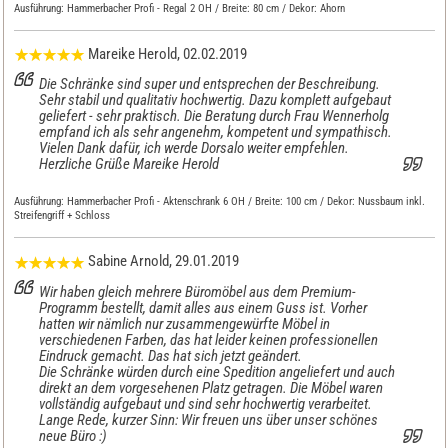
Ausführung:
Hammerbacher Profi - Regal 2 OH / Breite: 80 cm / Dekor: Ahorn
Mareike Herold
, 02.02.2019
Die Schränke sind super und entsprechen der Beschreibung.
Sehr stabil und qualitativ hochwertig. Dazu komplett aufgebaut
geliefert - sehr praktisch. Die Beratung durch Frau Wennerholg
empfand ich als sehr angenehm, kompetent und sympathisch.
Vielen Dank dafür, ich werde Dorsalo weiter empfehlen.
Herzliche Grüße Mareike Herold
Ausführung:
Hammerbacher Profi - Aktenschrank 6 OH / Breite: 100 cm / Dekor: Nussbaum inkl.
Streifengriff + Schloss
Sabine Arnold
, 29.01.2019
Wir haben gleich mehrere Büromöbel aus dem Premium-
Programm bestellt, damit alles aus einem Guss ist. Vorher
hatten wir nämlich nur zusammengewürfte Möbel in
verschiedenen Farben, das hat leider keinen professionellen
Eindruck gemacht. Das hat sich jetzt geändert.
Die Schränke würden durch eine Spedition angeliefert und auch
direkt an dem vorgesehenen Platz getragen. Die Möbel waren
vollständig aufgebaut und sind sehr hochwertig verarbeitet.
Lange Rede, kurzer Sinn: Wir freuen uns über unser schönes
neue Büro :)