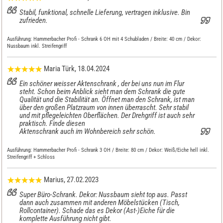
Stabil, funktional, schnelle Lieferung, vertragen inklusive. Bin
zufrieden.
Ausführung:
Hammerbacher Profi - Schrank 6 OH mit 4 Schubladen / Breite: 40 cm / Dekor:
Nussbaum inkl. Streifengriff
Maria Türk
, 18.04.2024
Ein schöner weisser Aktenschrank , der bei uns nun im Flur
steht. Schon beim Anblick sieht man dem Schrank die gute
Qualität und die Stabilität an. Öffnet man den Schrank, ist man
über den großen Platzraum von innen überrascht. Sehr stabil
und mit pflegeleichten Oberflächen. Der Drehgriff ist auch sehr
praktisch. Finde diesen
Aktenschrank auch im Wohnbereich sehr schön.
Ausführung:
Hammerbacher Profi - Schrank 3 OH / Breite: 80 cm / Dekor: Weiß/Eiche hell inkl.
Streifengriff + Schloss
Marius
, 27.02.2023
Super Büro-Schrank. Dekor: Nussbaum sieht top aus. Passt
dann auch zusammen mit anderen Möbelstücken (Tisch,
Rollcontainer). Schade das es Dekor (Ast-)Eiche für die
komplette Ausführung nicht gibt.