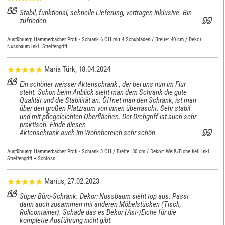
Stabil, funktional, schnelle Lieferung, vertragen inklusive. Bin
zufrieden.
Ausführung:
Hammerbacher Profi - Schrank 6 OH mit 4 Schubladen / Breite: 40 cm / Dekor:
Nussbaum inkl. Streifengriff
Maria Türk
, 18.04.2024
Ein schöner weisser Aktenschrank , der bei uns nun im Flur
steht. Schon beim Anblick sieht man dem Schrank die gute
Qualität und die Stabilität an. Öffnet man den Schrank, ist man
über den großen Platzraum von innen überrascht. Sehr stabil
und mit pflegeleichten Oberflächen. Der Drehgriff ist auch sehr
praktisch. Finde diesen
Aktenschrank auch im Wohnbereich sehr schön.
Ausführung:
Hammerbacher Profi - Schrank 3 OH / Breite: 80 cm / Dekor: Weiß/Eiche hell inkl.
Streifengriff + Schloss
Marius
, 27.02.2023
Super Büro-Schrank. Dekor: Nussbaum sieht top aus. Passt
dann auch zusammen mit anderen Möbelstücken (Tisch,
Rollcontainer). Schade das es Dekor (Ast-)Eiche für die
komplette Ausführung nicht gibt.