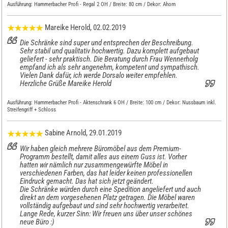
Ausführung:
Hammerbacher Profi - Regal 2 OH / Breite: 80 cm / Dekor: Ahorn
Mareike Herold
, 02.02.2019
Die Schränke sind super und entsprechen der Beschreibung.
Sehr stabil und qualitativ hochwertig. Dazu komplett aufgebaut
geliefert - sehr praktisch. Die Beratung durch Frau Wennerholg
empfand ich als sehr angenehm, kompetent und sympathisch.
Vielen Dank dafür, ich werde Dorsalo weiter empfehlen.
Herzliche Grüße Mareike Herold
Ausführung:
Hammerbacher Profi - Aktenschrank 6 OH / Breite: 100 cm / Dekor: Nussbaum inkl.
Streifengriff + Schloss
Sabine Arnold
, 29.01.2019
Wir haben gleich mehrere Büromöbel aus dem Premium-
Programm bestellt, damit alles aus einem Guss ist. Vorher
hatten wir nämlich nur zusammengewürfte Möbel in
verschiedenen Farben, das hat leider keinen professionellen
Eindruck gemacht. Das hat sich jetzt geändert.
Die Schränke würden durch eine Spedition angeliefert und auch
direkt an dem vorgesehenen Platz getragen. Die Möbel waren
vollständig aufgebaut und sind sehr hochwertig verarbeitet.
Lange Rede, kurzer Sinn: Wir freuen uns über unser schönes
neue Büro :)