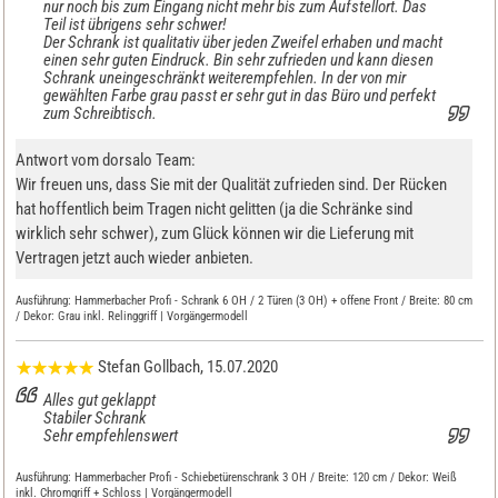
nur noch bis zum Eingang nicht mehr bis zum Aufstellort. Das
Teil ist übrigens sehr schwer!
Der Schrank ist qualitativ über jeden Zweifel erhaben und macht
einen sehr guten Eindruck. Bin sehr zufrieden und kann diesen
Schrank uneingeschränkt weiterempfehlen. In der von mir
gewählten Farbe grau passt er sehr gut in das Büro und perfekt
zum Schreibtisch.
Antwort vom dorsalo Team:
Wir freuen uns, dass Sie mit der Qualität zufrieden sind. Der Rücken
hat hoffentlich beim Tragen nicht gelitten (ja die Schränke sind
wirklich sehr schwer), zum Glück können wir die Lieferung mit
Vertragen jetzt auch wieder anbieten.
Ausführung:
Hammerbacher Profi - Schrank 6 OH / 2 Türen (3 OH) + offene Front / Breite: 80 cm
/ Dekor: Grau inkl. Relinggriff | Vorgängermodell
Stefan Gollbach
, 15.07.2020
Alles gut geklappt
Stabiler Schrank
Sehr empfehlenswert
Ausführung:
Hammerbacher Profi - Schiebetürenschrank 3 OH / Breite: 120 cm / Dekor: Weiß
inkl. Chromgriff + Schloss | Vorgängermodell