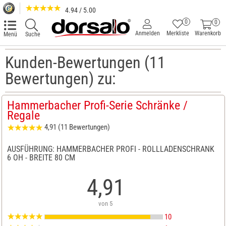
4.94 / 5.00
0
0
Anmelden
Merkliste
Warenkorb
Menü
Suche
Kunden-Bewertungen (11
Bewertungen) zu:
Hammerbacher Profi-Serie Schränke /
Regale
4,91 (11 Bewertungen)
AUSFÜHRUNG: HAMMERBACHER PROFI - ROLLLADENSCHRANK
6 OH - BREITE 80 CM
4,91
von 5
10