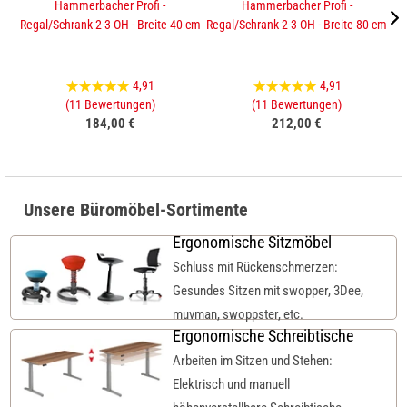
Hammerbacher Profi -
Hammerbacher Profi -
Regal/Schrank 2-3 OH - Breite 40 cm
Regal/Schrank 2-3 OH - Breite 80 cm
Sc
4,91
4,91
(11 Bewertungen)
(11 Bewertungen)
184,00 €
212,00 €
Unsere Büromöbel-Sortimente
Ergonomische Sitzmöbel
Schluss mit Rückenschmerzen:
Gesundes Sitzen mit swopper, 3Dee,
muvman, swoppster, etc.
Ergonomische Schreibtische
Arbeiten im Sitzen und Stehen:
Elektrisch und manuell