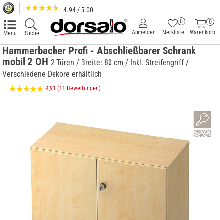
4.94 / 5.00
0
0
Anmelden
Merkliste
Warenkorb
Menü
Suche
Hammerbacher Profi - Abschließbarer Schrank
mobil 2 OH
2 Türen / Breite: 80 cm / Inkl. Streifengriff /
Verschiedene Dekore erhältlich
4,91
(11 Bewertungen)