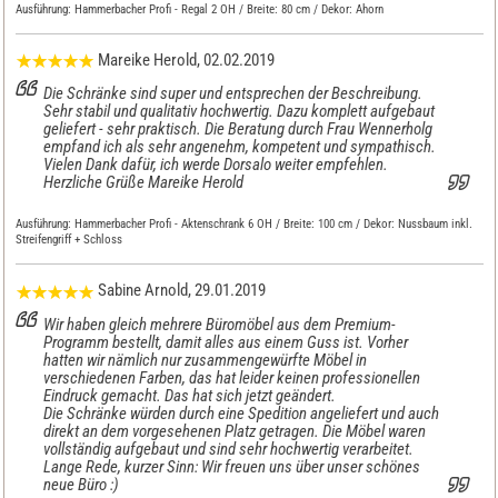
Ausführung:
Hammerbacher Profi - Regal 2 OH / Breite: 80 cm / Dekor: Ahorn
Mareike Herold
, 02.02.2019
Die Schränke sind super und entsprechen der Beschreibung.
Sehr stabil und qualitativ hochwertig. Dazu komplett aufgebaut
geliefert - sehr praktisch. Die Beratung durch Frau Wennerholg
empfand ich als sehr angenehm, kompetent und sympathisch.
Vielen Dank dafür, ich werde Dorsalo weiter empfehlen.
Herzliche Grüße Mareike Herold
Ausführung:
Hammerbacher Profi - Aktenschrank 6 OH / Breite: 100 cm / Dekor: Nussbaum inkl.
Streifengriff + Schloss
Sabine Arnold
, 29.01.2019
Wir haben gleich mehrere Büromöbel aus dem Premium-
Programm bestellt, damit alles aus einem Guss ist. Vorher
hatten wir nämlich nur zusammengewürfte Möbel in
verschiedenen Farben, das hat leider keinen professionellen
Eindruck gemacht. Das hat sich jetzt geändert.
Die Schränke würden durch eine Spedition angeliefert und auch
direkt an dem vorgesehenen Platz getragen. Die Möbel waren
vollständig aufgebaut und sind sehr hochwertig verarbeitet.
Lange Rede, kurzer Sinn: Wir freuen uns über unser schönes
neue Büro :)