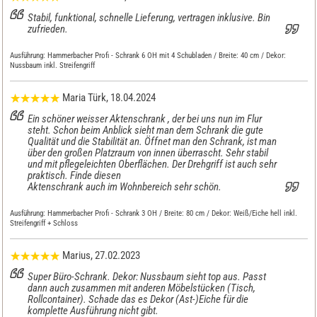
Stabil, funktional, schnelle Lieferung, vertragen inklusive. Bin
zufrieden.
Ausführung:
Hammerbacher Profi - Schrank 6 OH mit 4 Schubladen / Breite: 40 cm / Dekor:
Nussbaum inkl. Streifengriff
Maria Türk
, 18.04.2024
Ein schöner weisser Aktenschrank , der bei uns nun im Flur
steht. Schon beim Anblick sieht man dem Schrank die gute
Qualität und die Stabilität an. Öffnet man den Schrank, ist man
über den großen Platzraum von innen überrascht. Sehr stabil
und mit pflegeleichten Oberflächen. Der Drehgriff ist auch sehr
praktisch. Finde diesen
Aktenschrank auch im Wohnbereich sehr schön.
Ausführung:
Hammerbacher Profi - Schrank 3 OH / Breite: 80 cm / Dekor: Weiß/Eiche hell inkl.
Streifengriff + Schloss
Marius
, 27.02.2023
Super Büro-Schrank. Dekor: Nussbaum sieht top aus. Passt
dann auch zusammen mit anderen Möbelstücken (Tisch,
Rollcontainer). Schade das es Dekor (Ast-)Eiche für die
komplette Ausführung nicht gibt.