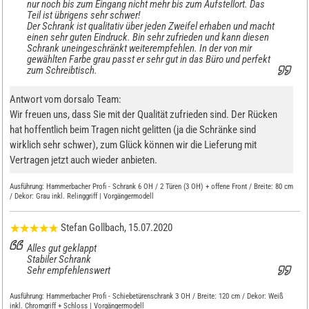
nur noch bis zum Eingang nicht mehr bis zum Aufstellort. Das
Teil ist übrigens sehr schwer!
Der Schrank ist qualitativ über jeden Zweifel erhaben und macht
einen sehr guten Eindruck. Bin sehr zufrieden und kann diesen
Schrank uneingeschränkt weiterempfehlen. In der von mir
gewählten Farbe grau passt er sehr gut in das Büro und perfekt
zum Schreibtisch.
Antwort vom dorsalo Team:
Wir freuen uns, dass Sie mit der Qualität zufrieden sind. Der Rücken
hat hoffentlich beim Tragen nicht gelitten (ja die Schränke sind
wirklich sehr schwer), zum Glück können wir die Lieferung mit
Vertragen jetzt auch wieder anbieten.
Ausführung:
Hammerbacher Profi - Schrank 6 OH / 2 Türen (3 OH) + offene Front / Breite: 80 cm
/ Dekor: Grau inkl. Relinggriff | Vorgängermodell
Stefan Gollbach
, 15.07.2020
Alles gut geklappt
Stabiler Schrank
Sehr empfehlenswert
Ausführung:
Hammerbacher Profi - Schiebetürenschrank 3 OH / Breite: 120 cm / Dekor: Weiß
inkl. Chromgriff + Schloss | Vorgängermodell