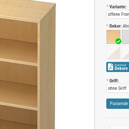
*
Variante:
*
Dekor:
Ah
Download
Dekore 
*
Griff:
Passende 