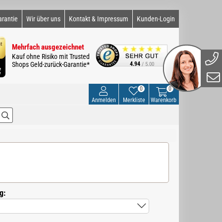
arantie
Wir über uns
Kontakt & Impressum
Kunden-Login
Mehrfach ausgezeichnet
Kauf ohne Risiko mit Trusted
Shops Geld-zurück-Garantie*
4.94
/ 5.00
0
0
Anmelden
Merkliste
Warenkorb
g: