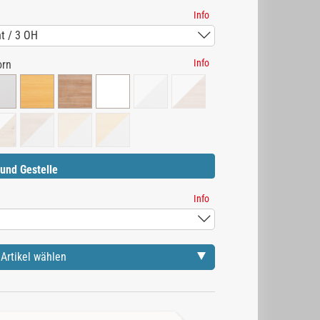
Info
Info
orn
und Gestelle
Info
Artikel wählen