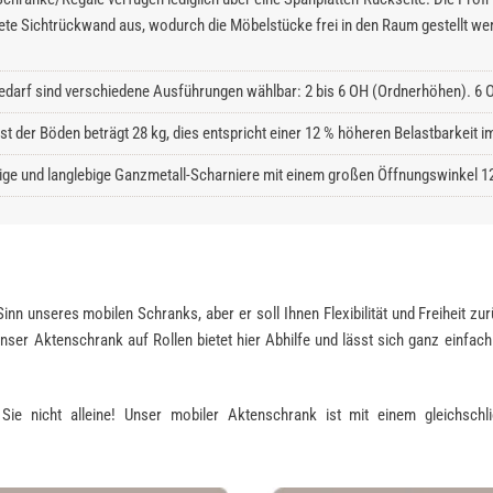
ete Sichtrückwand aus, wodurch die Möbelstücke frei in den Raum gestellt we
edarf sind verschiedene Ausführungen wählbar: 2 bis 6 OH (Ordnerhöhen). 6 O
ast der Böden beträgt 28 kg, dies entspricht einer 12 % höheren Belastbarkeit
ge und langlebige Ganzmetall-Scharniere mit einem großen Öffnungswinkel 1
 Sinn unseres mobilen Schranks, aber er soll Ihnen Flexibilität und Freiheit 
nser Aktenschrank auf Rollen bietet hier Abhilfe und lässt sich ganz einfac
ie nicht alleine! Unser mobiler Aktenschrank ist mit einem gleichschl