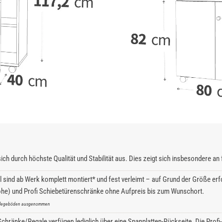
ich durch höchste Qualität und Stabilität aus. Dies zeigt sich insbesondere a
l sind ab Werk komplett montiert* und fest verleimt – auf Grund der Größe erfo
he) und Profi Schiebetürenschränke ohne Aufpreis bis zum Wunschort.
inlegeböden ausgenommen
hränke/Regale verfügen lediglich über eine Spanplatten-Rückseite. Die Profi-S