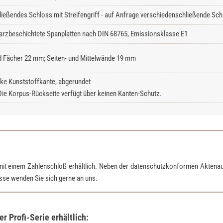
ließendes Schloss mit Streifengriff - auf Anfrage verschiedenschließende Schl
rzbeschichtete Spanplatten nach DIN 68765, Emissionsklasse E1
 Fächer 22 mm; Seiten- und Mittelwände 19 mm
ke Kunststoffkante, abgerundet
Die Korpus-Rückseite verfügt über keinen Kanten-Schutz.
mit einem Zahlenschloß erhältlich. Neben der datenschutzkonformen Aktena
esse wenden Sie sich gerne an uns.
 Profi-Serie erhältlich: