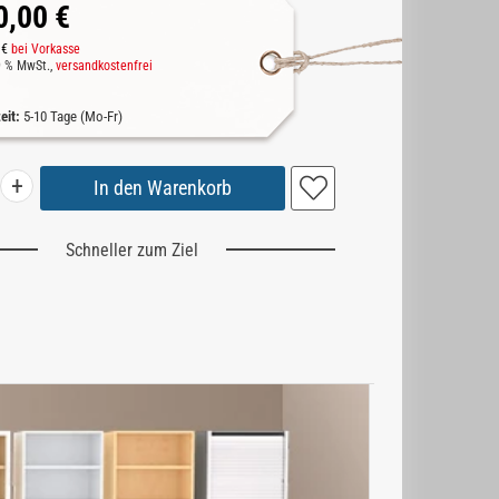
0,00 €
 €
bei Vorkasse
19 % MwSt.,
versandkostenfrei
zeit:
5-10 Tage (Mo-Fr)
+
Schneller zum Ziel