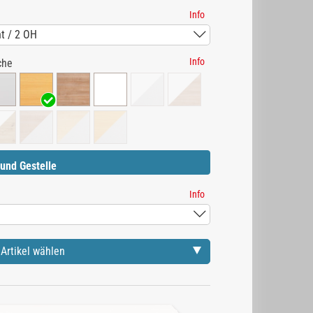
Info
Info
che
und Gestelle
Info
Artikel wählen