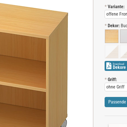
*
Variante:
*
Dekor:
Bu
Download
Dekore 
*
Griff:
Passende 