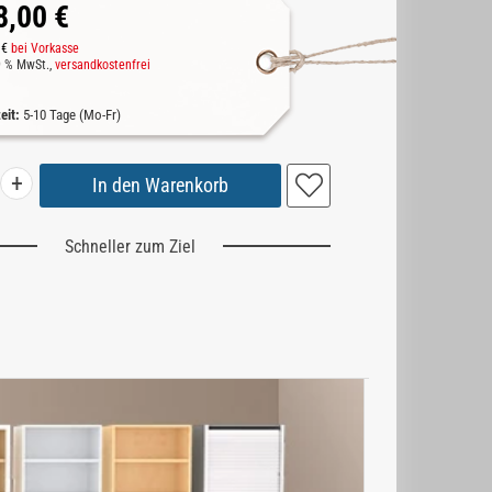
8,00 €
 €
bei Vorkasse
19 % MwSt.,
versandkostenfrei
zeit:
5-10 Tage (Mo-Fr)
+
Schneller zum Ziel