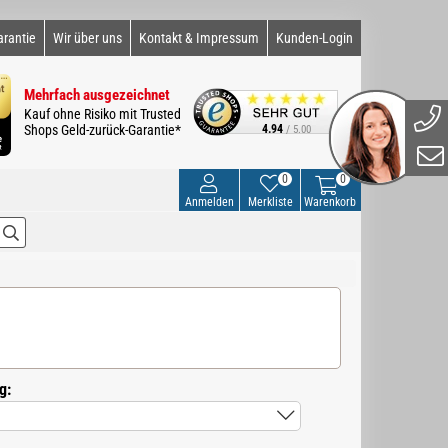
arantie
Wir über uns
Kontakt & Impressum
Kunden-Login
Mehrfach ausgezeichnet
Kauf ohne Risiko mit Trusted
Shops Geld-zurück-Garantie*
4.94
/ 5.00
0
0
Anmelden
Merkliste
Warenkorb
g: