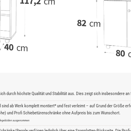
ich durch höchste Qualität und Stabilität aus. Dies zeigt sich insbesondere a
l sind ab Werk komplett montiert* und fest verleimt – auf Grund der Größe erfo
he) und Profi Schiebetürenschränke ohne Aufpreis bis zum Wunschort.
inlegeböden ausgenommen
hränke/Regale verfügen lediglich über eine Spanplatten-Rückseite. Die Profi-S