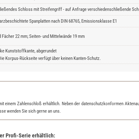
ließendes Schloss mit Streifengriff - auf Anfrage verschiedenschließende Schl
rzbeschichtete Spanplatten nach DIN 68765, Emissionsklasse E1
 Fächer 22 mm; Seiten- und Mittelwände 19 mm
ke Kunststoffkante, abgerundet
Die Korpus-Rückseite verfügt über keinen Kanten-Schutz.
mit einem Zahlenschloß erhältlich. Neben der datenschutzkonformen Aktena
esse wenden Sie sich gerne an uns.
 Profi-Serie erhältlich: