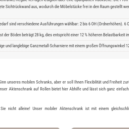
ete Sichtrückwand aus, wodurch die Möbelstücke frei in den Raum gestellt we
edarf sind verschiedene Ausführungen wählbar: 2 bis 6 OH (Ordnerhöhen). 6 O
ast der Böden beträgt 28 kg, dies entspricht einer 12 % höheren Belastbarkeit
ge und langlebige Ganzmetall-Scharniere mit einem großen Öffnungswinkel 1
 Sinn unseres mobilen Schranks, aber er soll Ihnen Flexibilität und Freiheit 
nser Aktenschrank auf Rollen bietet hier Abhilfe und lässt sich ganz einfac
ie nicht alleine! Unser mobiler Aktenschrank ist mit einem gleichschl