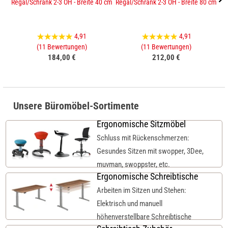
Regal/Schrank 2-3 OH - Breite 40 cm
Regal/Schrank 2-3 OH - Breite 80 cm
Sc
4,91
4,91
(11 Bewertungen)
(11 Bewertungen)
184,00 €
212,00 €
Unsere Büromöbel-Sortimente
Ergonomische Sitzmöbel
Schluss mit Rückenschmerzen:
Gesundes Sitzen mit swopper, 3Dee,
muvman, swoppster, etc.
Ergonomische Schreibtische
Arbeiten im Sitzen und Stehen:
Elektrisch und manuell
höhenverstellbare Schreibtische