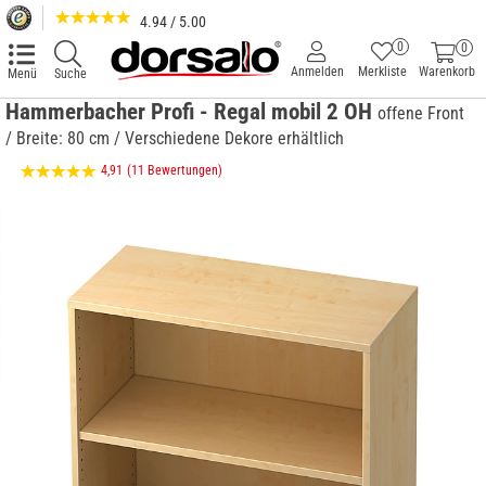
4.94 / 5.00
0
0
Anmelden
Merkliste
Warenkorb
Menü
Suche
Hammerbacher Profi - Regal mobil 2 OH
offene Front
/ Breite: 80 cm / Verschiedene Dekore erhältlich
4,91
(11 Bewertungen)