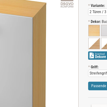
*
Variante:
*
Dekor:
Buc
Download
Dekore 
*
Griff:
Passende 