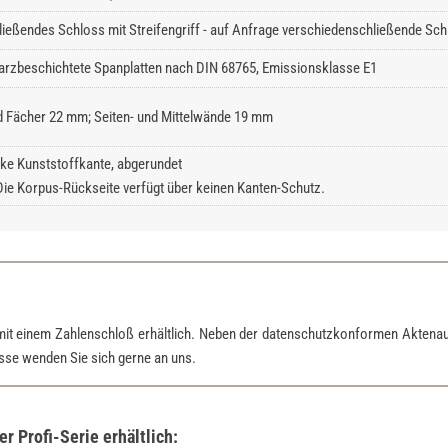
ließendes Schloss mit Streifengriff - auf Anfrage verschiedenschließende Schl
rzbeschichtete Spanplatten nach DIN 68765, Emissionsklasse E1
 Fächer 22 mm; Seiten- und Mittelwände 19 mm
ke Kunststoffkante, abgerundet
Die Korpus-Rückseite verfügt über keinen Kanten-Schutz.
mit einem Zahlenschloß erhältlich. Neben der datenschutzkonformen Aktena
esse wenden Sie sich gerne an uns.
 Profi-Serie erhältlich: