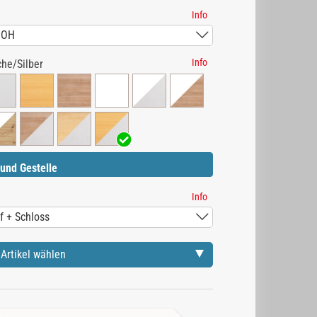
Info
Info
he/Silber
und Gestelle
Info
Artikel wählen