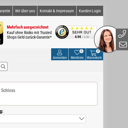
arantie
Wir über uns
Kontakt & Impressum
Kunden-Login
Mehrfach ausgezeichnet
Kauf ohne Risiko mit Trusted
Shops Geld-zurück-Garantie*
4.94
/ 5.00
0
0
Anmelden
Merkliste
Warenkorb
+ Schloss
g: