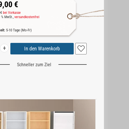
9,00 €
 €
bei Vorkasse
19 % MwSt.,
versandkostenfrei
zeit:
5-10 Tage (Mo-Fr)
+
Schneller zum Ziel