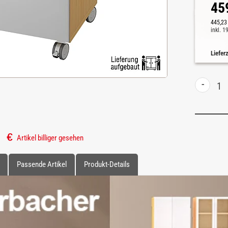
45
445,23
inkl. 
Liefer
-
Artikel billiger gesehen
Passende Artikel
Produkt-Details