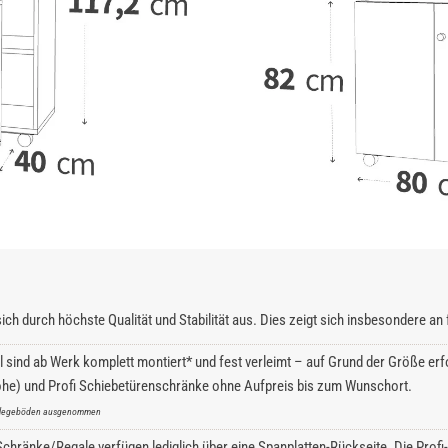
ich durch höchste Qualität und Stabilität aus. Dies zeigt sich insbesondere a
l sind ab Werk komplett montiert* und fest verleimt – auf Grund der Größe erfo
he) und Profi Schiebetürenschränke ohne Aufpreis bis zum Wunschort.
inlegeböden ausgenommen
hränke/Regale verfügen lediglich über eine Spanplatten-Rückseite. Die Profi-S