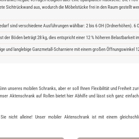
ete Sichtrückwand aus, wodurch die Möbelstücke frei in den Raum gestellt we
edarf sind verschiedene Ausführungen wählbar: 2 bis 6 OH (Ordnerhöhen). 6 O
ast der Böden beträgt 28 kg, dies entspricht einer 12 % höheren Belastbarkeit
ge und langlebige Ganzmetall-Scharniere mit einem großen Öffnungswinkel 1
 Sinn unseres mobilen Schranks, aber er soll Ihnen Flexibilität und Freiheit 
nser Aktenschrank auf Rollen bietet hier Abhilfe und lässt sich ganz einfac
ie nicht alleine! Unser mobiler Aktenschrank ist mit einem gleichschl