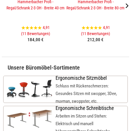
Hammerbacher Profi -
Hammerbacher Profi -
Regal/Schrank 2-3 OH - Breite 40 cm
Regal/Schrank 2-3 OH - Breite 80 cm
Sc
4,91
4,91
(11 Bewertungen)
(11 Bewertungen)
184,00 €
212,00 €
Unsere Büromöbel-Sortimente
Ergonomische Sitzmöbel
Schluss mit Rückenschmerzen:
Gesundes Sitzen mit swopper, 3Dee,
muvman, swoppster, etc.
Ergonomische Schreibtische
Arbeiten im Sitzen und Stehen:
Elektrisch und manuell