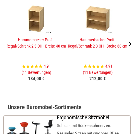
Hammerbacher Profi -
Hammerbacher Profi -
Regal/Schrank 2-3 OH - Breite 40 cm
Regal/Schrank 2-3 OH - Breite 80 cm
Sc
4,91
4,91
(11 Bewertungen)
(11 Bewertungen)
184,00 €
212,00 €
Unsere Büromöbel-Sortimente
Ergonomische Sitzmöbel
Schluss mit Rückenschmerzen:
Gesundes Sitzen mit swopper, 3Dee,