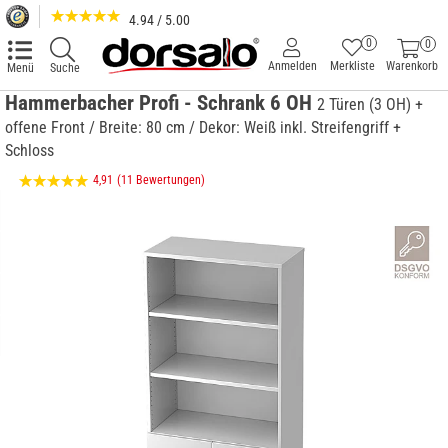
4.94 / 5.00
0
0
Anmelden
Merkliste
Warenkorb
Menü
Suche
Hammerbacher Profi - Schrank 6 OH
2 Türen (3 OH) +
offene Front / Breite: 80 cm / Dekor: Weiß inkl. Streifengriff +
Schloss
4,91
(11 Bewertungen)