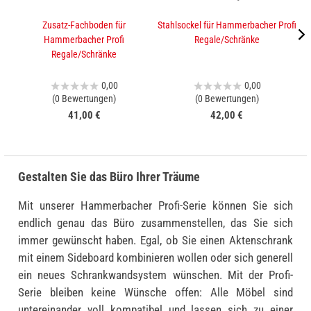
Zusatz-Fachboden für
Stahlsockel für Hammerbacher Profi
A
Hammerbacher Profi
Regale/Schränke
Regale/Schränke
0,00
0,00
(0 Bewertungen)
(0 Bewertungen)
41,00 €
42,00 €
Gestalten Sie das Büro Ihrer Träume
Mit unserer Hammerbacher Profi-Serie können Sie sich
endlich genau das Büro zusammenstellen, das Sie sich
immer gewünscht haben. Egal, ob Sie einen Aktenschrank
mit einem Sideboard kombinieren wollen oder sich generell
ein neues Schrankwandsystem wünschen. Mit der Profi-
Serie bleiben keine Wünsche offen: Alle Möbel sind
untereinander voll kompatibel und lassen sich zu einer