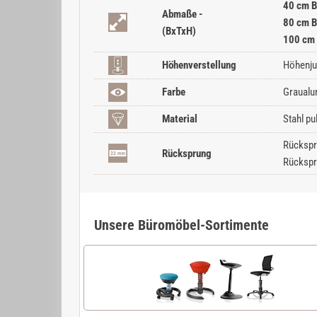
40 cm B
Abmaße -
80 cm B
(BxTxH)
100 cm 
Höhenverstellung
Höhenju
Farbe
Graualu
Material
Stahl pu
Rückspr
Rücksprung
Rückspr
Unsere Büromöbel-Sortimente