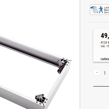
49
47,53 
inkl. 
Liefer
-