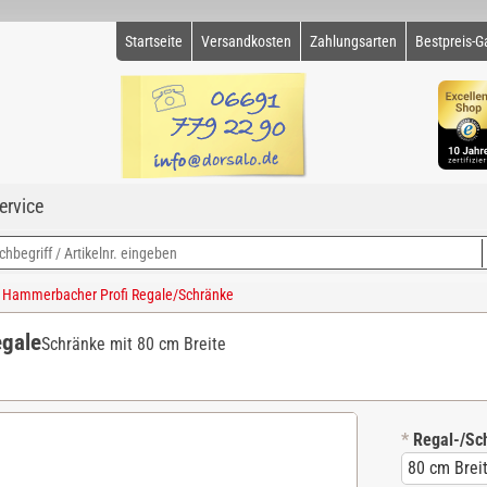
Startseite
Versandkosten
Zahlungsarten
Bestpreis-G
ervice
ür Hammerbacher Profi Regale/Schränke
egale
Schränke mit 80 cm Breite
*
Regal-/Sc