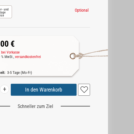
Optional
,00 €
€
bei Vorkasse
19 % MwSt.,
versandkostenfrei
zeit:
3-5 Tage (Mo-Fr)
+
Schneller zum Ziel