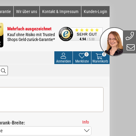
arantie
Wir über uns
Kontakt & Impressum
Kunden-Login
Mehrfach ausgezeichnet
Kauf ohne Risiko mit Trusted
Shops Geld-zurück-Garantie*
4.94
/ 5.00
0
0
Anmelden
Merkliste
Warenkorb
Info
hrank-Breite: