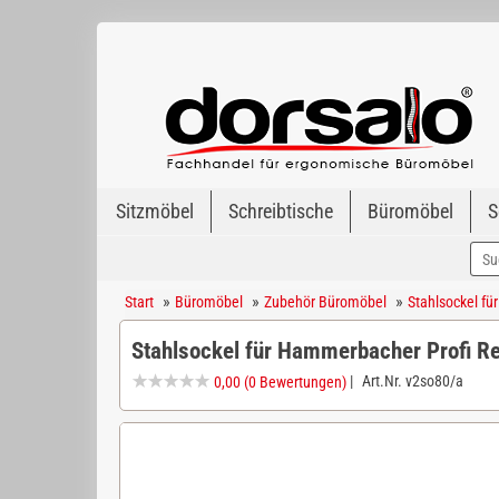
Sitzmöbel
Schreibtische
Büromöbel
S
»
»
»
Start
Büromöbel
Zubehör Büromöbel
Stahlsockel f
Stahlsockel für Hammerbacher Profi R
|
Art.Nr.
v2so80/a
0,00
(0 Bewertungen)