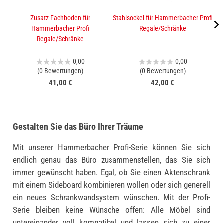
Zusatz-Fachboden für
Stahlsockel für Hammerbacher Profi
A
Hammerbacher Profi
Regale/Schränke
Regale/Schränke
0,00
0,00
(0 Bewertungen)
(0 Bewertungen)
41,00 €
42,00 €
Gestalten Sie das Büro Ihrer Träume
Mit unserer Hammerbacher Profi-Serie können Sie sich
endlich genau das Büro zusammenstellen, das Sie sich
immer gewünscht haben. Egal, ob Sie einen Aktenschrank
mit einem Sideboard kombinieren wollen oder sich generell
ein neues Schrankwandsystem wünschen. Mit der Profi-
Serie bleiben keine Wünsche offen: Alle Möbel sind
untereinander voll kompatibel und lassen sich zu einer