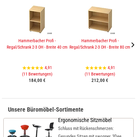
Hammerbacher Profi -
Hammerbacher Profi -
Regal/Schrank 2-3 OH - Breite 40 cm
Regal/Schrank 2-3 OH - Breite 80 cm
Sc
4,91
4,91
(11 Bewertungen)
(11 Bewertungen)
184,00 €
212,00 €
Unsere Büromöbel-Sortimente
Ergonomische Sitzmöbel
Schluss mit Rückenschmerzen:
Gesundes Sitzen mit swopper, 3Dee,