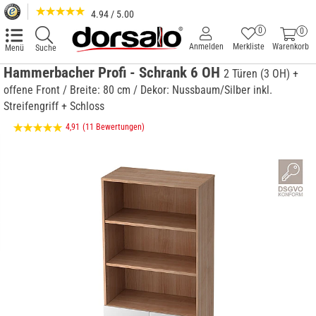
4.94 / 5.00
0
0
Anmelden
Merkliste
Warenkorb
Menü
Suche
Hammerbacher Profi - Schrank 6 OH
2 Türen (3 OH) +
offene Front / Breite: 80 cm / Dekor: Nussbaum/Silber inkl.
Streifengriff + Schloss
4,91
(11 Bewertungen)