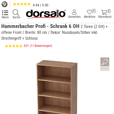
4.94 / 5.00
0
0
Anmelden
Merkliste
Warenkorb
Menü
Suche
Hammerbacher Profi - Schrank 6 OH
2 Türen (2 OH) +
offene Front / Breite: 80 cm / Dekor: Nussbaum/Silber inkl.
Streifengriff + Schloss
4,91
(11 Bewertungen)