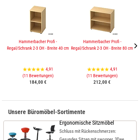
Hammerbacher Profi -
Hammerbacher Profi -
Regal/Schrank 2-3 OH - Breite 40 cm
Regal/Schrank 2-3 OH - Breite 80 cm
Sc
4,91
4,91
(11 Bewertungen)
(11 Bewertungen)
184,00 €
212,00 €
Unsere Büromöbel-Sortimente
Ergonomische Sitzmöbel
Schluss mit Rückenschmerzen:
Gesundes Sitzen mit swopper, 3Dee,