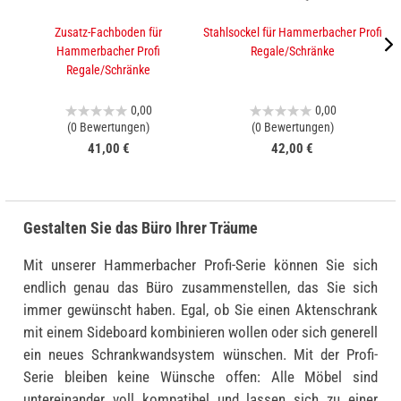
Zusatz-Fachboden für
Stahlsockel für Hammerbacher Profi
A
Hammerbacher Profi
Regale/Schränke
Regale/Schränke
0,00
0,00
(0 Bewertungen)
(0 Bewertungen)
41,00 €
42,00 €
Gestalten Sie das Büro Ihrer Träume
Mit unserer Hammerbacher Profi-Serie können Sie sich
endlich genau das Büro zusammenstellen, das Sie sich
immer gewünscht haben. Egal, ob Sie einen Aktenschrank
mit einem Sideboard kombinieren wollen oder sich generell
ein neues Schrankwandsystem wünschen. Mit der Profi-
Serie bleiben keine Wünsche offen: Alle Möbel sind
untereinander voll kompatibel und lassen sich zu einer