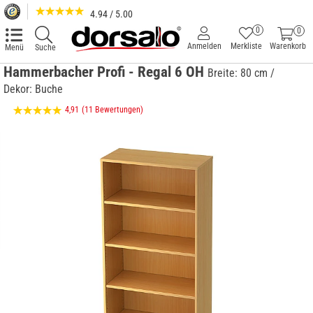
4.94 / 5.00
0
0
Anmelden
Merkliste
Warenkorb
Menü
Suche
Hammerbacher Profi - Regal 6 OH
Breite: 80 cm /
Dekor: Buche
4,91
(11 Bewertungen)