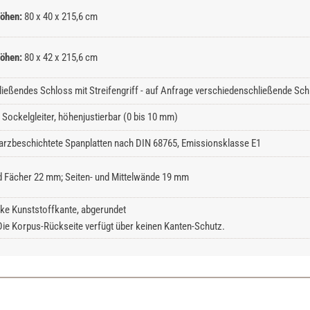
öhen:
80 x 40 x 215,6 cm
öhen:
80 x 42 x 215,6 cm
ließendes Schloss mit Streifengriff - auf Anfrage verschiedenschließende Schl
Sockelgleiter, höhenjustierbar (0 bis 10 mm)
rzbeschichtete Spanplatten nach DIN 68765, Emissionsklasse E1
 Fächer 22 mm; Seiten- und Mittelwände 19 mm
ke Kunststoffkante, abgerundet
Die Korpus-Rückseite verfügt über keinen Kanten-Schutz.