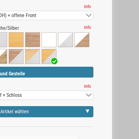
Info
Info
he/Silber
und Gestelle
Info
Artikel wählen