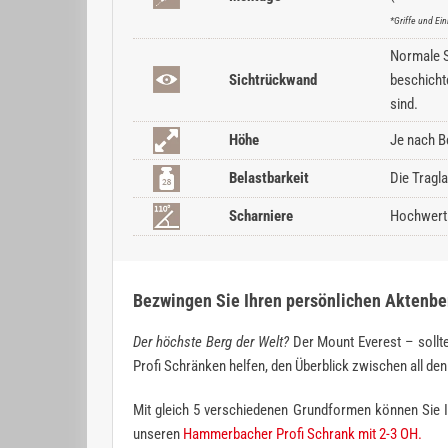
*Griffe und E
Normale Sc
Sichtrückwand
beschicht
sind.
Höhe
Je nach B
Belastbarkeit
Die Tragl
Scharniere
Hochwerti
Bezwingen Sie Ihren persönlichen Aktenbe
Der höchste Berg der Welt?
Der Mount Everest – sollte
Profi Schränken helfen, den Überblick zwischen all d
Mit gleich 5 verschiedenen Grundformen können Sie I
unseren
Hammerbacher Profi Schrank mit 2-3 OH.