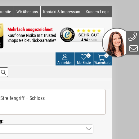
arantie
Wir über uns
Kontakt & Impressum
Kunden-Login
Mehrfach ausgezeichnet
Kauf ohne Risiko mit Trusted
Shops Geld-zurück-Garantie*
4.94
/ 5.00
0
0
Anmelden
Merkliste
Warenkorb
Streifengriff + Schloss
g: