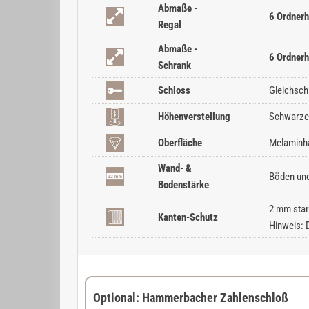
Abmaße -
6 Ordnerh
Regal
Abmaße -
6 Ordnerh
Schrank
Schloss
Gleichsch
Höhenverstellung
Schwarze 
Oberfläche
Melaminha
Wand- &
Böden und
Bodenstärke
2 mm star
Kanten-Schutz
Hinweis: 
Optional: Hammerbacher Zahlenschloß