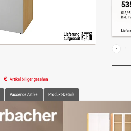
53
518,95
inkl. 
Liefer
-
Artikel billiger gesehen
Passende Artikel
Produkt-Details