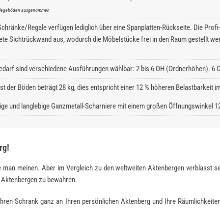
inlegeböden ausgenommen
hränke/Regale verfügen lediglich über eine Spanplatten-Rückseite. Die Profi-S
ete Sichtrückwand aus, wodurch die Möbelstücke frei in den Raum gestellt we
edarf sind verschiedene Ausführungen wählbar: 2 bis 6 OH (Ordnerhöhen). 6 O
ast der Böden beträgt 28 kg, dies entspricht einer 12 % höheren Belastbarkeit
ge und langlebige Ganzmetall-Scharniere mit einem großen Öffnungswinkel 1
rg!
 man meinen. Aber im Vergleich zu den weltweiten Akten­bergen verblasst se
en Aktenbergen zu bewahren.
hren Schrank ganz an Ihren persönlichen Aktenberg und Ihre Räumlichkeite