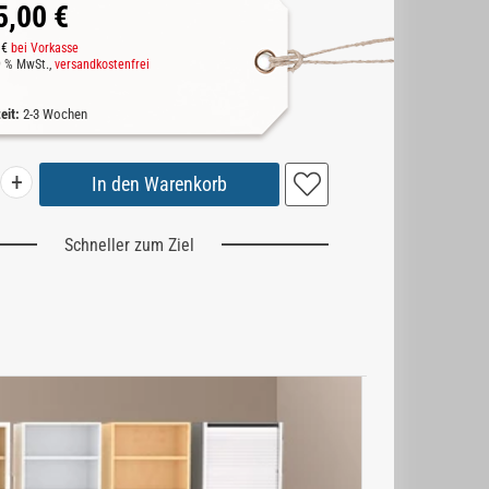
5,00 €
 €
bei Vorkasse
19 % MwSt.,
versandkostenfrei
zeit:
2-3 Wochen
+
Schneller zum Ziel