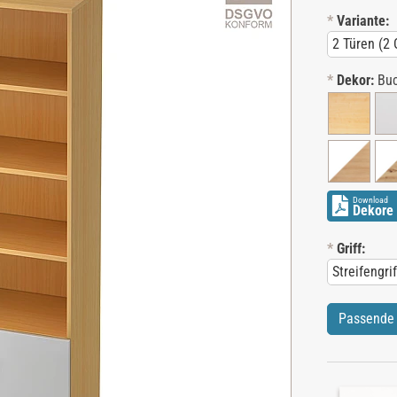
*
Variante:
*
Dekor:
Buc
Download
Dekore 
*
Griff:
Passende 