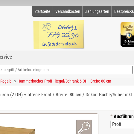
Startseite
Versandkosten
Zahlungsarten
Bestpreis-G
ervice
»
 Regale
Hammerbacher Profi - Regal/Schrank 6 OH - Breite 80 cm
Türen (2 OH) + offene Front / Breite: 80 cm / Dekor: Buche/Silber inkl. 
g
*
Ausführun