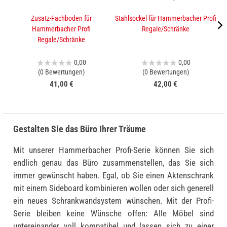
Zusatz-Fachboden für
Stahlsockel für Hammerbacher Profi
A
Hammerbacher Profi
Regale/Schränke
Regale/Schränke
0,00
0,00
(0 Bewertungen)
(0 Bewertungen)
41,00 €
42,00 €
Gestalten Sie das Büro Ihrer Träume
Mit unserer Hammerbacher Profi-Serie können Sie sich
endlich genau das Büro zusammenstellen, das Sie sich
immer gewünscht haben. Egal, ob Sie einen Aktenschrank
mit einem Sideboard kombinieren wollen oder sich generell
ein neues Schrankwandsystem wünschen. Mit der Profi-
Serie bleiben keine Wünsche offen: Alle Möbel sind
untereinander voll kompatibel und lassen sich zu einer