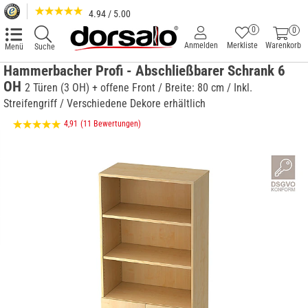
4.94 / 5.00
0
0
Anmelden
Merkliste
Warenkorb
Menü
Suche
Hammerbacher Profi - Abschließbarer Schrank 6
OH
2 Türen (3 OH) + offene Front / Breite: 80 cm / Inkl.
Streifengriff / Verschiedene Dekore erhältlich
4,91
(11 Bewertungen)