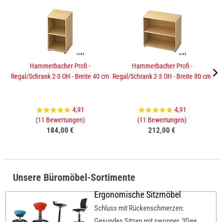
Hammerbacher Profi -
Hammerbacher Profi -
Regal/Schrank 2-3 OH - Breite 40 cm
Regal/Schrank 2-3 OH - Breite 80 cm
Sc
4,91
4,91
(11 Bewertungen)
(11 Bewertungen)
184,00 €
212,00 €
Unsere Büromöbel-Sortimente
Ergonomische Sitzmöbel
Schluss mit Rückenschmerzen:
Gesundes Sitzen mit swopper, 3Dee,