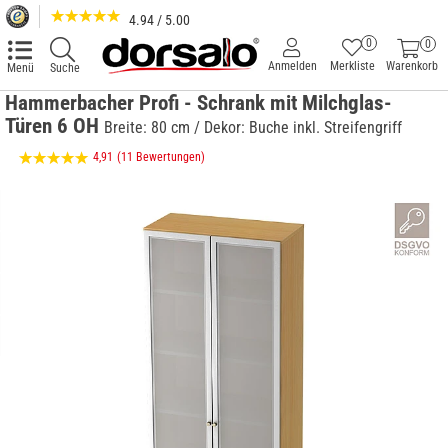
4.94 / 5.00
0
0
Anmelden
Merkliste
Warenkorb
Menü
Suche
Hammerbacher Profi - Schrank mit Milchglas-
Türen 6 OH
Breite: 80 cm / Dekor: Buche inkl. Streifengriff
4,91
(11 Bewertungen)