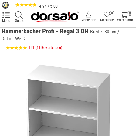
4.94 / 5.00
0
0
Anmelden
Merkliste
Warenkorb
Menü
Suche
Hammerbacher Profi - Regal 3 OH
Breite: 80 cm /
Dekor: Weiß
4,91
(11 Bewertungen)