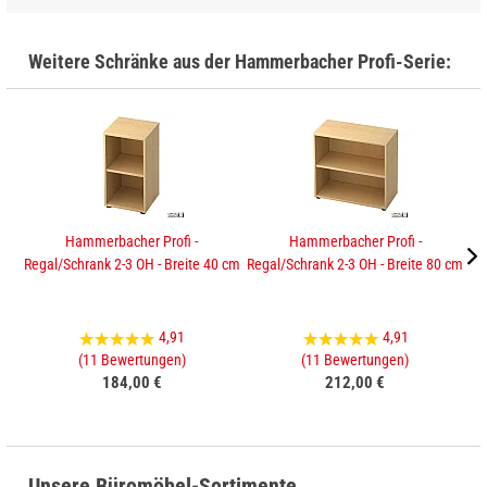
Weitere Schränke aus der Hammerbacher Profi-Serie:
Hammerbacher Profi -
Hammerbacher Profi -
Regal/Schrank 2-3 OH - Breite 40 cm
Regal/Schrank 2-3 OH - Breite 80 cm
Sc
4,91
4,91
(11 Bewertungen)
(11 Bewertungen)
184,00 €
212,00 €
Unsere Büromöbel-Sortimente