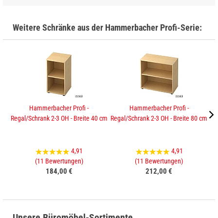
Weitere Schränke aus der Hammerbacher Profi-Serie:
Hammerbacher Profi -
Hammerbacher Profi -
Regal/Schrank 2-3 OH - Breite 40 cm
Regal/Schrank 2-3 OH - Breite 80 cm
Sc
4,91
4,91
(11 Bewertungen)
(11 Bewertungen)
184,00 €
212,00 €
Unsere Büromöbel-Sortimente