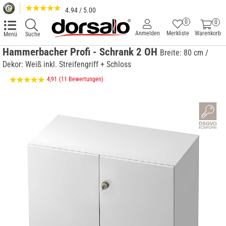
4.94 / 5.00
0
0
Anmelden
Merkliste
Warenkorb
Menü
Suche
Hammerbacher Profi - Schrank 2 OH
Breite: 80 cm /
Dekor: Weiß inkl. Streifengriff + Schloss
4,91
(11 Bewertungen)