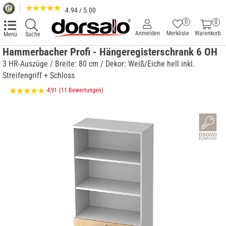
4.94 / 5.00
0
0
Anmelden
Merkliste
Warenkorb
Menü
Suche
Hammerbacher Profi - Hängeregisterschrank 6 OH
3 HR-Auszüge / Breite: 80 cm / Dekor: Weiß/Eiche hell inkl.
Streifengriff + Schloss
4,91
(11 Bewertungen)