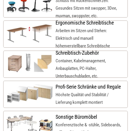
Schluss mit Rückenschmerzen:
Gesundes Sitzen mit swopper, 3Dee,
muvman, swoppster, etc.
Ergonomische Schreibtische
Arbeiten im Sitzen und Stehen:
Elektrisch und manuell
höhenverstellbare Schreibtische
Schreibtisch-Zubehör
Container, Kabelmanagement,
Anbauplatten, PC-Halter,
Unterbauschubladen, etc.
Profi-Serie Schränke und Regale
Höchste Qualität und Stabilität /
Lieferung komplett montiert
Sonstige Büromöbel
Konferenztische & -stühle, Sideboards,