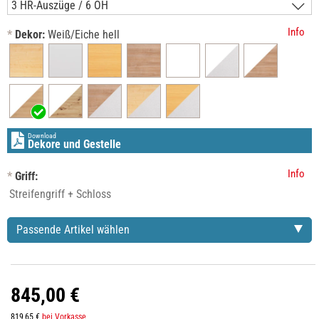
Info
*
Dekor:
Weiß/Eiche hell
Download
Dekore und Gestelle
Info
*
Griff:
Passende Artikel wählen
845,00 €
819,65 €
bei Vorkasse