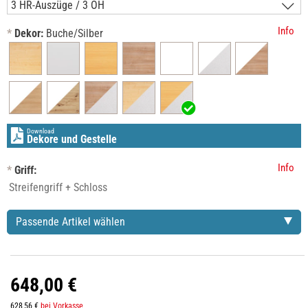
Info
*
Dekor:
Buche/Silber
Download
Dekore und Gestelle
Info
*
Griff:
Passende Artikel wählen
648,00 €
628,56 €
bei Vorkasse