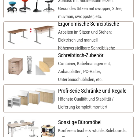
Schluss mit Rückenschmerzen:
Gesundes Sitzen mit swopper, 3Dee,
muvman, swoppster, etc.
Ergonomische Schreibtische
Arbeiten im Sitzen und Stehen:
Elektrisch und manuell
höhenverstellbare Schreibtische
Schreibtisch-Zubehör
Container, Kabelmanagement,
Anbauplatten, PC-Halter,
Unterbauschubladen, etc.
Profi-Serie Schränke und Regale
Höchste Qualität und Stabilität /
Lieferung komplett montiert
Sonstige Büromöbel
Konferenztische & -stühle, Sideboards,