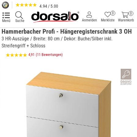
4.94 / 5.00
0
0
Anmelden
Merkliste
Warenkorb
Menü
Suche
Hammerbacher Profi - Hängeregisterschrank 3 OH
3 HR-Auszüge / Breite: 80 cm / Dekor: Buche/Silber inkl.
Streifengriff + Schloss
4,91
(11 Bewertungen)