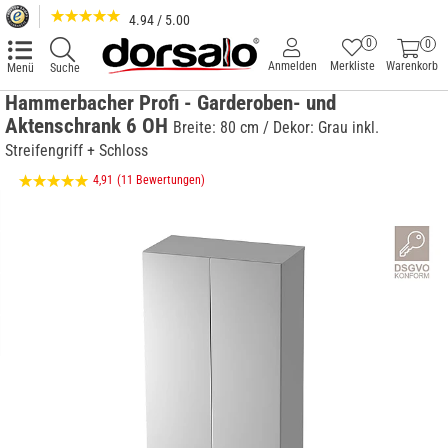
4.94 / 5.00
0
0
Anmelden
Merkliste
Warenkorb
Menü
Suche
Hammerbacher Profi - Garderoben- und
Aktenschrank 6 OH
Breite: 80 cm / Dekor: Grau inkl.
Streifengriff + Schloss
4,91
(11 Bewertungen)