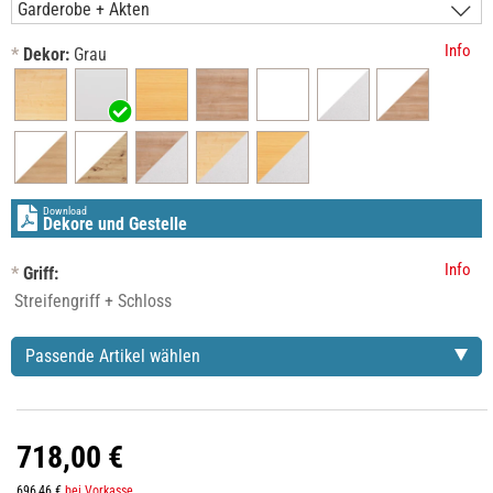
Info
*
Dekor:
Grau
Download
Dekore und Gestelle
Info
*
Griff:
Passende Artikel wählen
718,00 €
696,46 €
bei Vorkasse